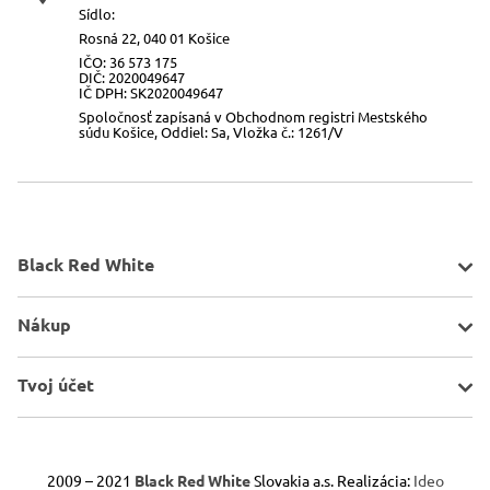
Sídlo:
Rosná 22, 040 01 Košice
IČO: 36 573 175
DIČ: 2020049647
IČ DPH: SK2020049647
Spoločnosť zapísaná v Obchodnom registri Mestského
súdu Košice, Oddiel: Sa, Vložka č.: 1261/V
Black Red White
O spoločnosti
Nákup
Kontakt
Mapa stránky
Pravidlá akcií
Tvoj účet
Všeobecné informácie
Doprava a platba
Porovnávač
Obchodné podmienky
Schránka
2009 – 2021
Black Red White
Slovakia a.s. Realizácia:
Ideo
Odstúpenie od zmluvy
Reklamácie