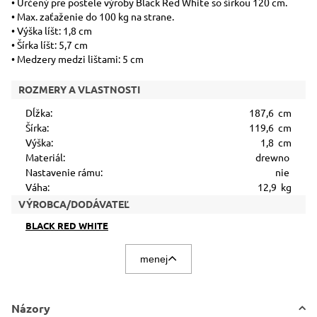
• Určený pre postele výroby Black Red White so šírkou 120 cm.
• Max. zaťaženie do 100 kg na strane.
• Výška líšt: 1,8 cm
• Šírka líšt: 5,7 cm
• Medzery medzi lištami: 5 cm
ROZMERY A VLASTNOSTI
Dĺžka:
187,6 cm
Šírka:
119,6 cm
Výška:
1,8 cm
Materiál:
drewno
Nastavenie rámu:
nie
Váha:
12,9 kg
VÝROBCA/DODÁVATEĽ
BLACK RED WHITE
menej
Názory