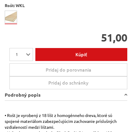
Rošt:
WKL
51,00
Kúpiť
1
Pridaj do porovnania
Pridaj do schránky
Podrobný popis
• Rošt je vyrobený z 18 líšt z homogénneho dreva, ktoré sú
spojené materiálom zabezpečujúcim zachovanie príslušných
vzdialeností medzi lištami.