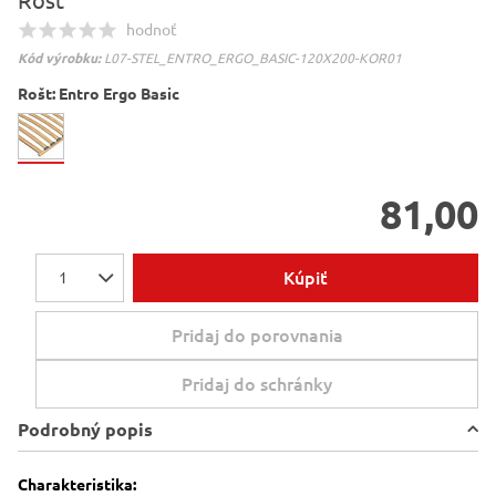
Rošt
hodnoť
Kód výrobku:
L07-STEL_ENTRO_ERGO_BASIC-120X200-KOR01
Rošt:
Entro Ergo Basic
81,00
Kúpiť
1
Pridaj do porovnania
Pridaj do schránky
Podrobný popis
Charakteristika: