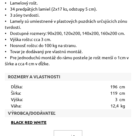
• Lamelový rošt.
• 34 predpätých lamiel (2x17 ks, odstupy 5 cm).
• 3 zóny tvrdosti.
• Lamely sú umiestnené v plastových puzdrách určujúcich zónu
tvrdosti.
• Dostupné rozmery: 90x200, 120x200, 140x200, 160x200 cm.
• Výška roštu: cca 3 cm.
• Nosnosť roštu: do 100 kg na stranu.
• Tovar je dodávaný pre vlastnú montáž.
• Pre jednoduchú montáž do rámu postele je rošt menší o 1cm v
šírke a cca 4 cm v dĺžke.
ROZMERY A VLASTNOSTI
Dĺžka:
196 cm
Šírka:
119 cm
Výška:
3 cm
Váha:
12,4 kg
VÝROBCA/DODÁVATEĽ
BLACK RED WHITE