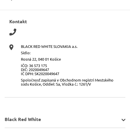
Kontakt
BLACK RED WHITE SLOVAKIA a.s.
Sídlo:
Rosná 22, 040 01 Košice
IČO: 36 573 175
DIČ: 2020049647
IČ DPH: SK2020049647
Spoločnosť zapísaná v Obchodnom registri Mestského
súdu Košice, Oddiel: Sa, Vložka č.: 1261/V
Black Red White