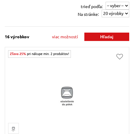
trieď podľa:
Na stránke:
16
výrobkov
viac možností
Zľava 25%
pri nákupe min. 2 produktov!