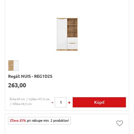
Regál: NUIS - REG1D2S
263,00
Šírka 90 cm
Výška 147,5 cm
-
+
Kúpiť
Hĺbka 39,5 cm
Zľava 25%
pri nákupe min. 2 produktov!