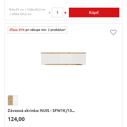
Šírka 95 cm
Výška 85,5 cm
-
+
Kúpiť
Dĺžka 204,5 cm
Zľava 25%
pri nákupe min. 2 produktov!
Závesná skrinka: NUIS - SFW1K/13...
124,00