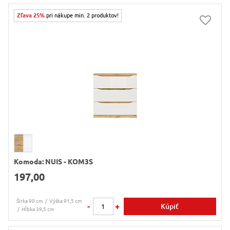
Zľava 25%
pri nákupe min. 2 produktov!
Komoda: NUIS - KOM3S
197,00
Šírka 90 cm
Výška 91,5 cm
-
+
Kúpiť
Hĺbka 39,5 cm