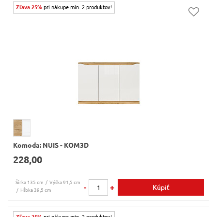
Zľava 25%
pri nákupe min. 2 produktov!
Komoda: NUIS - KOM3D
228,00
Šírka 135 cm
Výška 91,5 cm
-
+
Kúpiť
Hĺbka 39,5 cm