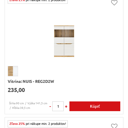
Zľava 25%
pri nákupe min. 2 produktov!
Vitrína: NUIS - REG2D2W
235,00
Šírka 90 cm
Výška 141,5 cm
-
+
Kúpiť
Hĺbka 39,5 cm
Zľava 25%
pri nákupe min. 2 produktov!