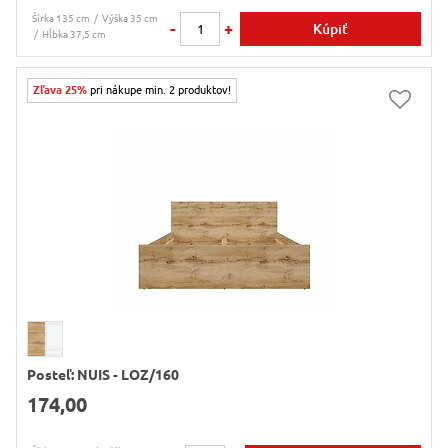
Šírka 135 cm
Výška 35 cm
-
+
Kúpiť
Hĺbka 37,5 cm
Zľava 25%
pri nákupe min. 2 produktov!
Posteľ: NUIS - LOZ/160
174,00