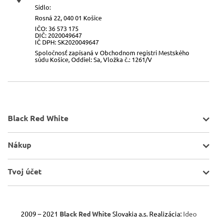
Sídlo:
Rosná 22, 040 01 Košice
IČO: 36 573 175
DIČ: 2020049647
IČ DPH: SK2020049647
Spoločnosť zapísaná v Obchodnom registri Mestského
súdu Košice, Oddiel: Sa, Vložka č.: 1261/V
Black Red White
O spoločnosti
Nákup
Kontakt
Mapa stránky
Pravidlá akcií
Tvoj účet
Všeobecné informácie
Doprava a platba
Porovnávač
Obchodné podmienky
Schránka
2009 – 2021
Black Red White
Slovakia a.s. Realizácia:
Ideo
Odstúpenie od zmluvy