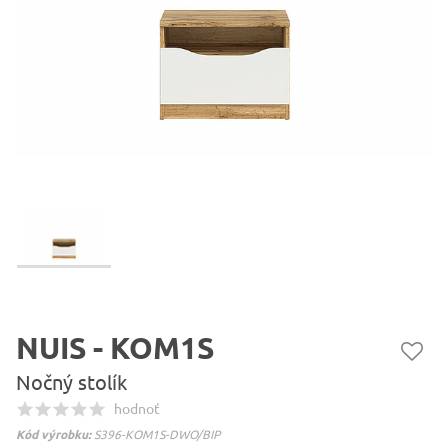
NUIS - KOM1S
Nočný stolík
hodnoť
Kód výrobku:
S396-KOM1S-DWO/BIP