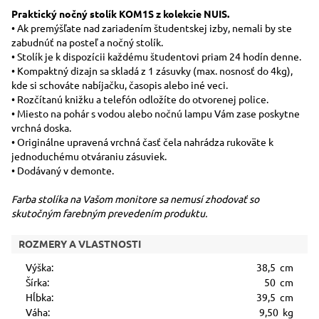
Praktický nočný stolík KOM1S z kolekcie NUIS.
• Ak premýšľate nad zariadením študentskej izby, nemali by ste
zabudnúť na posteľ a nočný stolík.
• Stolík je k dispozícii každému študentovi priam 24 hodín denne.
• Kompaktný dizajn sa skladá z 1 zásuvky (max. nosnosť do 4kg),
kde si schováte nabíjačku, časopis alebo iné veci.
• Rozčítanú knižku a telefón odložíte do otvorenej police.
• Miesto na pohár s vodou alebo nočnú lampu Vám zase poskytne
vrchná doska.
• Originálne upravená vrchná časť čela nahrádza rukoväte k
jednoduchému otváraniu zásuviek.
• Dodávaný v demonte.
Farba stolíka na Vašom monitore sa nemusí zhodovať so
skutočným farebným prevedením produktu.
ROZMERY A VLASTNOSTI
Výška:
38,5 cm
Šírka:
50 cm
Hĺbka:
39,5 cm
Váha:
9,50 kg