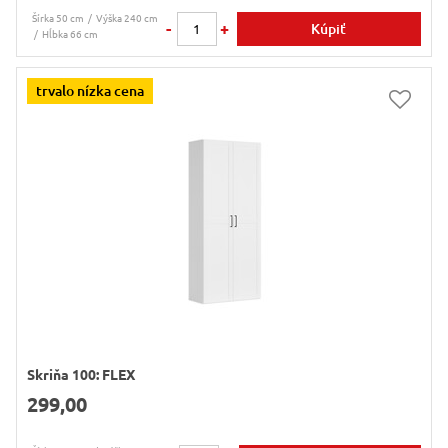
Šírka 50 cm
Výška 240 cm
-
+
Kúpiť
Hĺbka 66 cm
trvalo nízka cena
Skriňa 100: FLEX
299,00