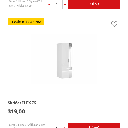
Šírka 100 cm
Výška 240
-
+
Kúpiť
cm
Hĺbka 45 cm
trvalo nízka cena
Skriňa: FLEX 75
319,00
Šírka 75 cm
Výška 218 cm
-
+
Kúpiť