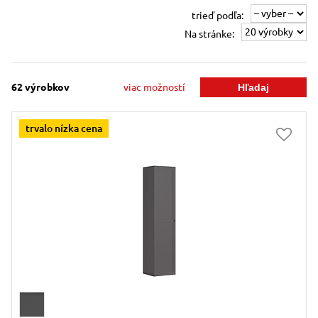
trieď podľa:
Na stránke:
62
výrobkov
viac možností
trvalo nízka cena