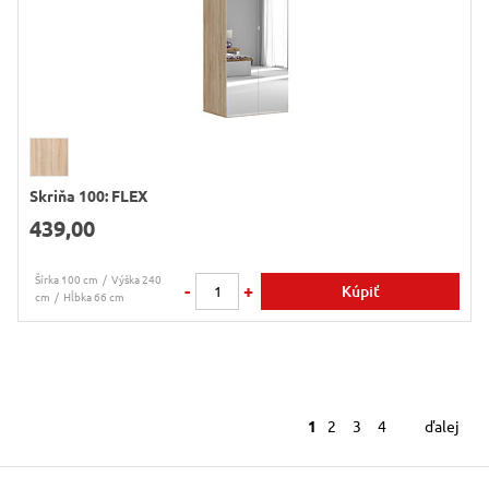
Skriňa 100: FLEX
439,00
Šírka 100 cm
Výška 240
-
+
Kúpiť
cm
Hĺbka 66 cm
1
2
3
4
ďalej