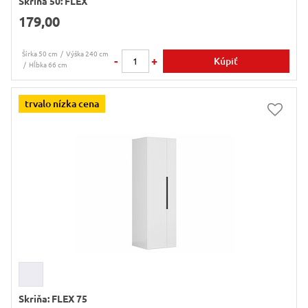
Skriňa 50: FLEX
179,00
Šírka 50 cm
Výška 240 cm
-
+
Kúpiť
Hĺbka 66 cm
trvalo nízka cena
Skriňa: FLEX 75