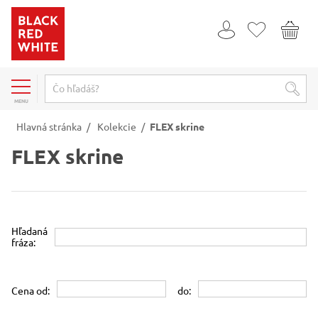
MENU
Hlavná stránka
/
Kolekcie
/
FLEX skrine
FLEX skrine
Hľadaná
fráza:
Cena od:
do: