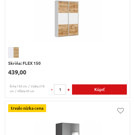
Skriňa: FLEX 150
439,00
Šírka 150 cm
Výška 218
-
+
Kúpiť
cm
Hĺbka 45 cm
trvalo nízka cena