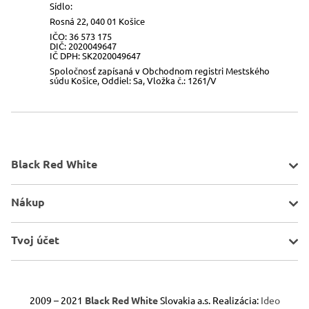
Sídlo:
Rosná 22, 040 01 Košice
IČO: 36 573 175
DIČ: 2020049647
IČ DPH: SK2020049647
Spoločnosť zapísaná v Obchodnom registri Mestského
súdu Košice, Oddiel: Sa, Vložka č.: 1261/V
Black Red White
O spoločnosti
Nákup
Kontakt
Mapa stránky
Pravidlá akcií
Tvoj účet
Všeobecné informácie
Doprava a platba
Porovnávač
Obchodné podmienky
Schránka
2009 – 2021
Black Red White
Slovakia a.s. Realizácia:
Ideo
Odstúpenie od zmluvy
Reklamácie