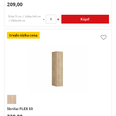
209,00
Šírka 75 cm
Výška 240 cm
-
+
Kúpiť
Hĺbka 66 cm
trvalo nízka cena
Skriňa: FLEX 50