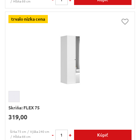
Hĺbka 66 cm
trvalo nízka cena
Skriňa: FLEX 75
319,00
Šírka 75 cm
Výška 240 cm
-
+
Kúpiť
Hĺbka 66 cm