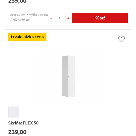
239,00
Šírka 50 cm
Výška 240 cm
-
+
Kúpiť
Hĺbka 66 cm
trvalo nízka cena
Skriňa: FLEX 50
239,00