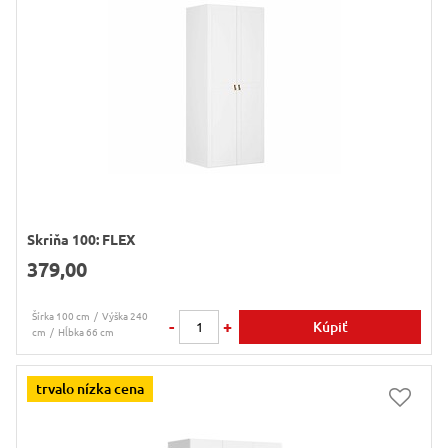
Skriňa 100: FLEX
379,00
Šírka 100 cm
Výška 240
-
+
Kúpiť
cm
Hĺbka 66 cm
trvalo nízka cena