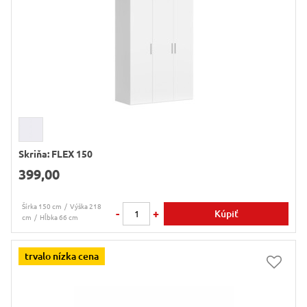
Skriňa: FLEX 150
399,00
Šírka 150 cm
Výška 218
-
+
Kúpiť
cm
Hĺbka 66 cm
trvalo nízka cena