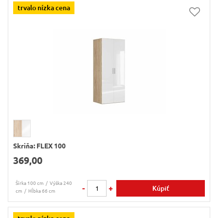
trvalo nízka cena
Skriňa: FLEX 100
369,00
Šírka 100 cm
Výška 240
-
+
Kúpiť
cm
Hĺbka 66 cm