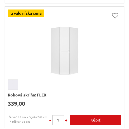
trvalo nízka cena
Rohová skriňa: FLEX
339,00
Šírka 103 cm
Výška 240 cm
-
+
Kúpiť
Hĺbka 103 cm