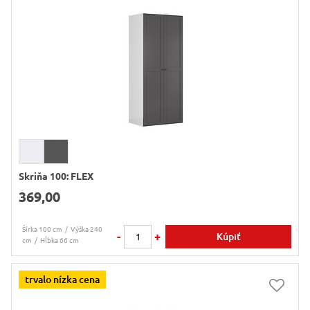
Skriňa 100: FLEX
369,00
Šírka 100 cm
Výška 240
-
+
Kúpiť
cm
Hĺbka 66 cm
trvalo nízka cena