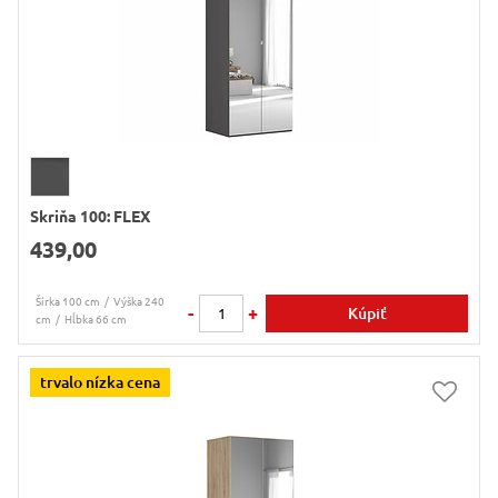
Skriňa 100: FLEX
439,00
Šírka 100 cm
Výška 240
-
+
Kúpiť
cm
Hĺbka 66 cm
trvalo nízka cena