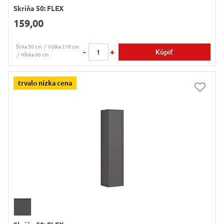
Skriňa 50: FLEX
159,00
Šírka 50 cm
Výška 218 cm
-
+
Kúpiť
Hĺbka 66 cm
trvalo nízka cena