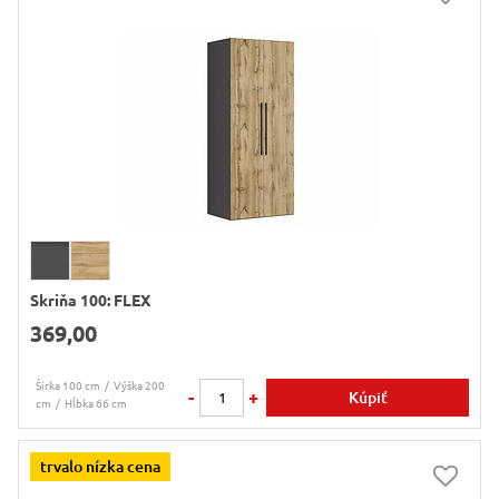
Skriňa 100: FLEX
369,00
Šírka 100 cm
Výška 200
-
+
Kúpiť
cm
Hĺbka 66 cm
trvalo nízka cena