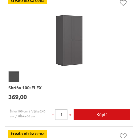
trvalo nízka cena
Skriňa 100: FLEX
369,00
Šírka 100 cm
Výška 240
-
+
Kúpiť
cm
Hĺbka 66 cm
trvalo nízka cena