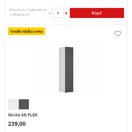
Šírka 50 cm
Výška 240 cm
-
+
Kúpiť
Hĺbka 66 cm
trvalo nízka cena
Skriňa 50: FLEX
239,00