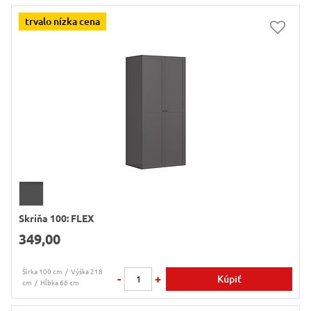
trvalo nízka cena
Skriňa 100: FLEX
349,00
Šírka 100 cm
Výška 218
-
+
Kúpiť
cm
Hĺbka 66 cm