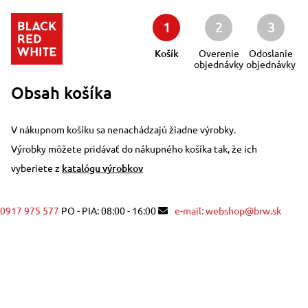
1
2
3
Košík
Overenie
Odoslanie
objednávky
objednávky
Obsah košíka
V nákupnom košíku sa nenachádzajú žiadne výrobky.
Výrobky môžete pridávať do nákupného košíka tak, že ich
vyberiete z
katalógu výrobkov
0917 975 577
PO - PIA: 08:00 - 16:00
e-mail: webshop@brw.sk