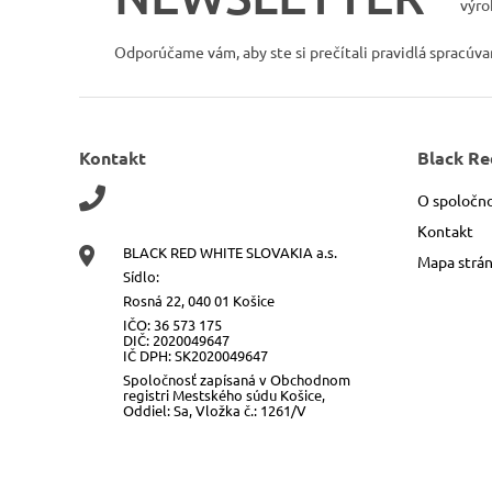
výro
Odporúčame vám, aby ste si prečítali pravidlá spracúv
Kontakt
Black Re
O spoločno
Kontakt
BLACK RED WHITE SLOVAKIA a.s.
Mapa strá
Sídlo:
Rosná 22, 040 01 Košice
IČO: 36 573 175
DIČ: 2020049647
IČ DPH: SK2020049647
Spoločnosť zapísaná v Obchodnom
registri Mestského súdu Košice,
Oddiel: Sa, Vložka č.: 1261/V