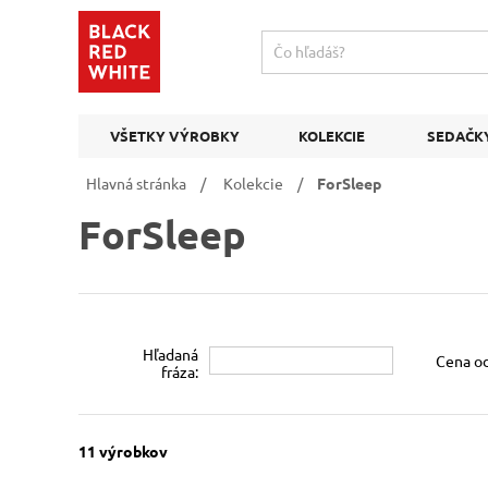
VŠETKY VÝROBKY
KOLEKCIE
SEDAČK
Hlavná stránka
/
Kolekcie
/
ForSleep
ForSleep
Hľadaná
Cena od
fráza:
11
výrobkov