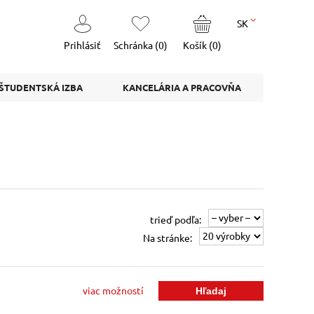
SK
Prihlásiť
Schránka (
0
)
Košík (
0
)
ŠTUDENTSKÁ IZBA
KANCELÁRIA A PRACOVŇA
trieď podľa:
Na stránke:
viac možností