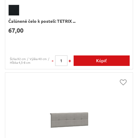
Čalúnené čelo k posteli: TETRIX ...
67,00
Šírka 92 cm
Výška 40 cm
-
+
Kúpiť
Hĺbka 4,5-8 cm