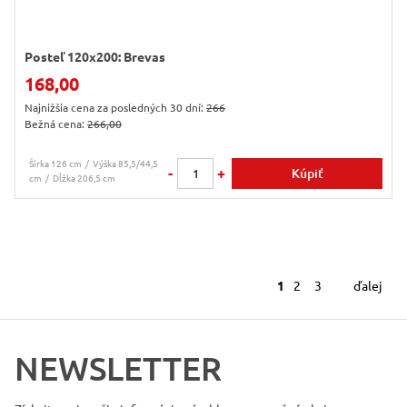
Posteľ 120x200: Brevas
168,00
Najnižšia cena za posledných 30 dní:
266
Bežná cena:
266,00
Šírka 126 cm
Výška 85,5/44,5
-
+
Kúpiť
cm
Dĺžka 206,5 cm
1
2
3
ďalej
NEWSLETTER