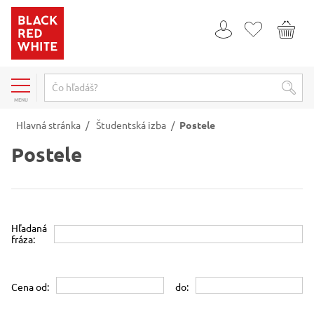
MENU
Hlavná stránka
/
Študentská izba
/
Postele
Postele
Hľadaná
fráza:
Cena od:
do: