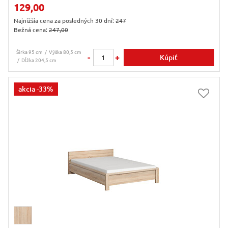
129,00
Najnižšia cena za posledných 30 dní:
247
Bežná cena:
247,00
Šírka 95 cm
Výška 80,5 cm
-
+
Kúpiť
Dĺžka 204,5 cm
akcia
-33%