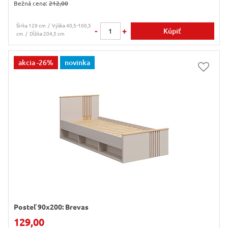
Bežná cena:
212,00
Šírka 129 cm
Výška 40,5-100,5
-
+
Kúpiť
cm
Dĺžka 204,5 cm
akcia
-26%
novinka
Posteľ 90x200: Brevas
129,00