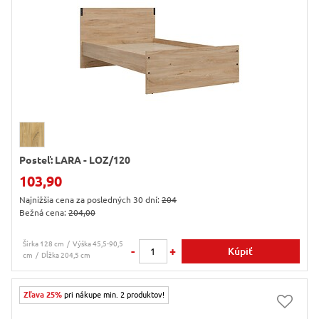
Posteľ: LARA - LOZ/120
103,90
Najnižšia cena za posledných 30 dní:
204
Bežná cena:
204,00
Šírka 128 cm
Výška 45,5-90,5
-
+
Kúpiť
cm
Dĺžka 204,5 cm
Zľava 25%
pri nákupe min. 2 produktov!