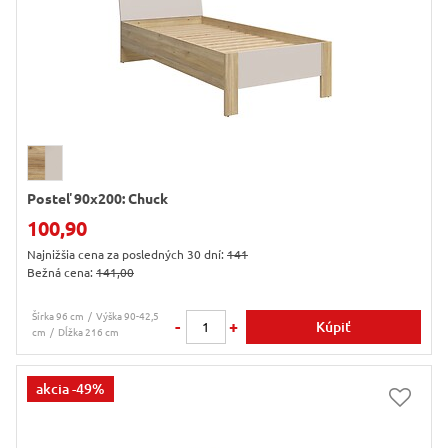
Posteľ 90x200: Chuck
100,90
Najnižšia cena za posledných 30 dní:
141
Bežná cena:
141,00
Šírka 96 cm
Výška 90-42,5
-
+
Kúpiť
cm
Dĺžka 216 cm
akcia
-49%