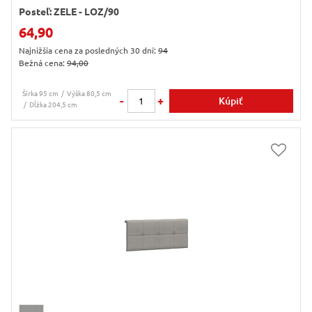
Posteľ: ZELE - LOZ/90
64,90
Najnižšia cena za posledných 30 dní:
94
Bežná cena:
94,00
Šírka 95 cm
Výška 80,5 cm
-
+
Kúpiť
Dĺžka 204,5 cm