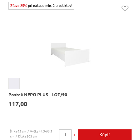
Zľava 25%
pri nákupe min. 2 produktov!
Posteľ: NEPO PLUS - LOZ/90
117,00
Šírka 95 cm
Výška 44,5-66,5
-
+
Kúpiť
cm
Dĺžka 203 cm