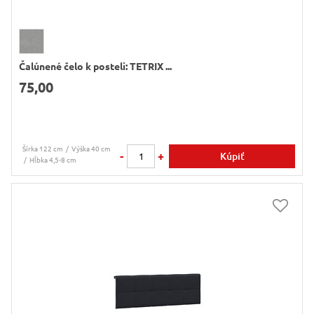
Čalúnené čelo k posteli: TETRIX ...
75,00
Šírka 122 cm
Výška 40 cm
-
+
Kúpiť
Hĺbka 4,5-8 cm