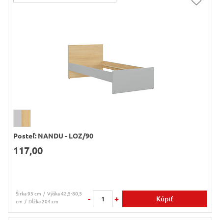
Posteľ: NANDU - LOZ/90
117,00
Šírka 95 cm
Výška 42,5-80,5
-
+
Kúpiť
cm
Dĺžka 204 cm