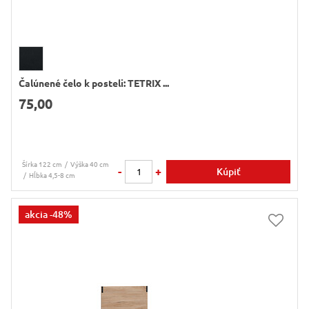
Čalúnené čelo k posteli: TETRIX ...
75,00
Šírka 122 cm
Výška 40 cm
-
+
Kúpiť
Hĺbka 4,5-8 cm
akcia
-48%