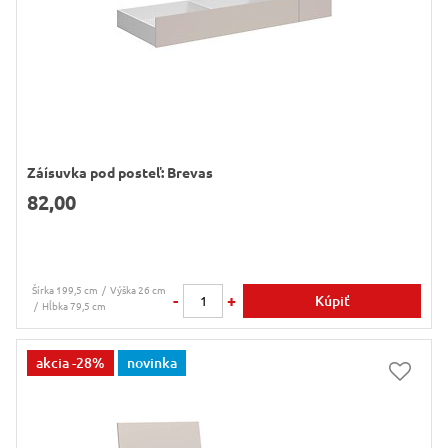
Záísuvka pod posteľ: Brevas
82,00
Šírka 199,5 cm
Výška 26 cm
-
+
Kúpiť
Hĺbka 79,5 cm
akcia
-28%
novinka