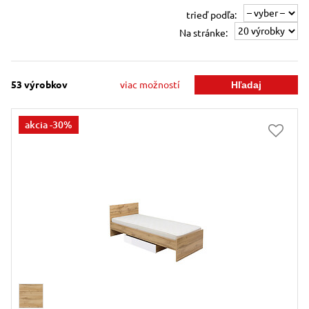
trieď podľa:
Na stránke:
53
výrobkov
viac možností
akcia
-30%