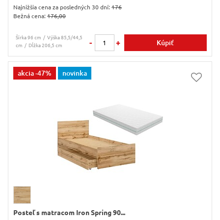
Najnižšia cena za posledných 30 dní:
176
Bežná cena:
176,00
Šírka 96 cm
Výška 85,5/44,5
-
+
Kúpiť
cm
Dĺžka 206,5 cm
akcia
-47%
novinka
Posteľ s matracom Iron Spring 90...