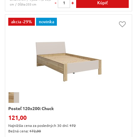
-
+
Kúpiť
cm
Dĺžka 203 cm
akcia
-29%
novinka
Posteľ 120x200: Chuck
121,00
Najnižšia cena za posledných 30 dní:
172
Bežná cena:
172,00