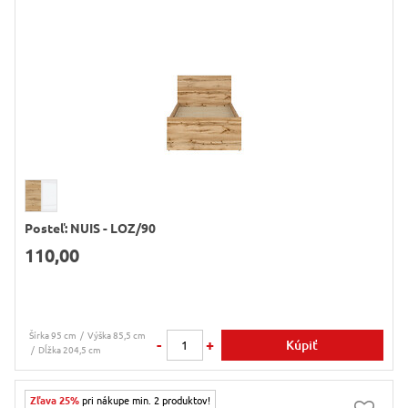
Posteľ: NUIS - LOZ/90
110,00
Šírka 95 cm
Výška 85,5 cm
-
+
Kúpiť
Dĺžka 204,5 cm
Zľava 25%
pri nákupe min. 2 produktov!