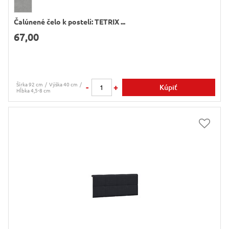
Čalúnené čelo k posteli: TETRIX ...
67,00
Šírka 92 cm
Výška 40 cm
-
+
Kúpiť
Hĺbka 4,5-8 cm