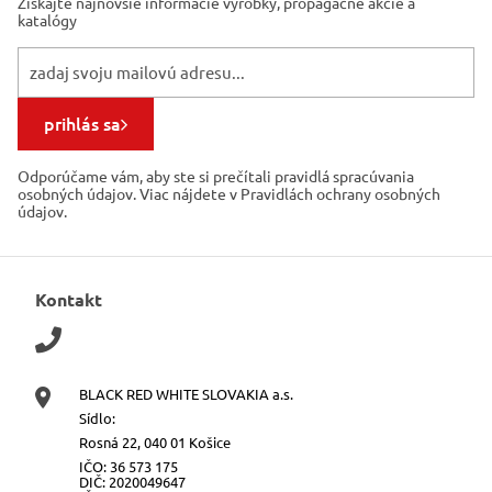
Získajte najnovšie informácie
výrobky, propagačné akcie a
katalógy
prihlás sa
Odporúčame vám, aby ste si prečítali pravidlá spracúvania
osobných údajov. Viac nájdete v Pravidlách ochrany osobných
údajov.
Kontakt
BLACK RED WHITE SLOVAKIA a.s.
Sídlo:
Rosná 22, 040 01 Košice
IČO: 36 573 175
DIČ: 2020049647