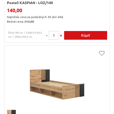
Posteľ: KASPIAN - LOZ/140
140,00
Najnižšia cena za posledných 30 dní:
212
Bežná cena:
212,00
Šírka 148 cm
Výška 35-60,5
-
+
Kúpiť
cm
Dĺžka 206,5 cm