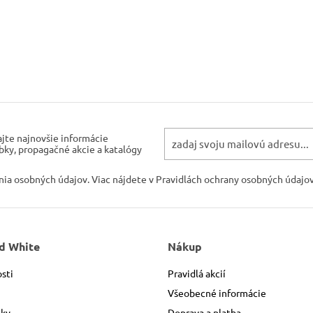
ajte najnovšie informácie
bky, propagačné akcie a katalógy
ania osobných údajov. Viac nájdete v Pravidlách ochrany osobných údajov
d White
Nákup
sti
Pravidlá akcií
Všeobecné informácie