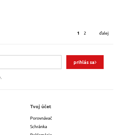
1
2
ďalej
prihlás sa
.
Tvoj účet
Porovnávač
Schránka