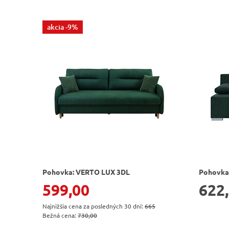
akcia
-9%
Pohovka: VERTO LUX 3DL
Pohovka:
599,00
622
Najnižšia cena za posledných 30 dní:
665
Bežná cena:
730,00