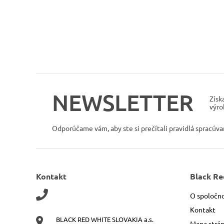
NEWSLETTER
Získ
výro
Odporúčame vám, aby ste si prečítali pravidlá spracúv
Kontakt
Black Re
O spoločno
Kontakt
BLACK RED WHITE SLOVAKIA a.s.