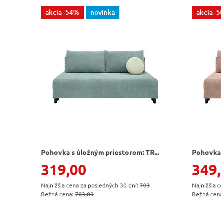
akcia
-54%
novinka
akcia
-
Pohovka s úložným priestorom: TR...
Pohovka 
319,00
349
Najnižšia cena za posledných 30 dní:
703
Najnižšia 
Bežná cena:
703,00
Bežná cen