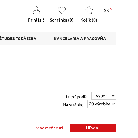
SK
Prihlásiť
Schránka (
0
)
Košík (
0
)
ŠTUDENTSKÁ IZBA
KANCELÁRIA A PRACOVŇA
trieď podľa:
Na stránke:
viac možností