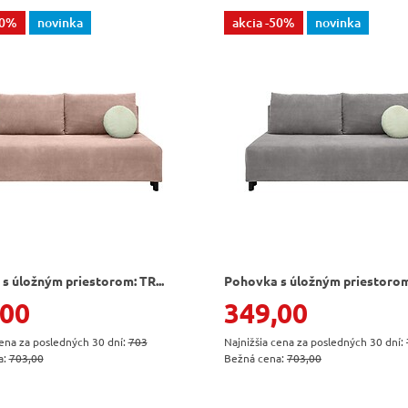
50%
novinka
akcia
-50%
novinka
s úložným priestorom: TR...
Pohovka s úložným priestorom:
,00
349,00
cena za posledných 30 dní:
703
Najnižšia cena za posledných 30 dní:
a:
703,00
Bežná cena:
703,00