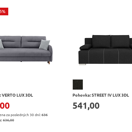
15%
: VERTO LUX 3DL
Pohovka: STREET IV LUX 3DL
,00
541,00
cena za posledných 30 dní:
636
a:
636,00