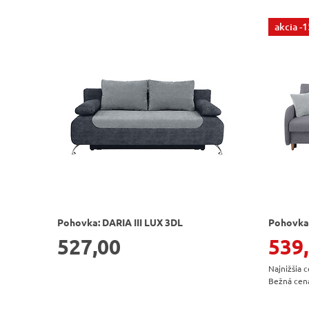
akcia
-
Pohovka: DARIA III LUX 3DL
Pohovka
527,00
539
Najnižšia 
Bežná cen