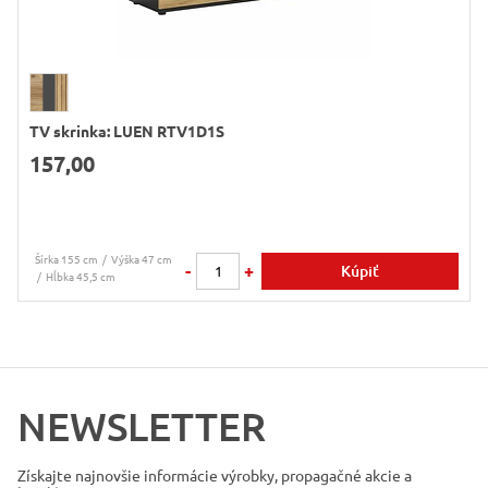
TV skrinka: LUEN RTV1D1S
157,00
Šírka 155 cm
Výška 47 cm
-
+
Kúpiť
Hĺbka 45,5 cm
NEWSLETTER
Získajte najnovšie informácie
výrobky, propagačné akcie a