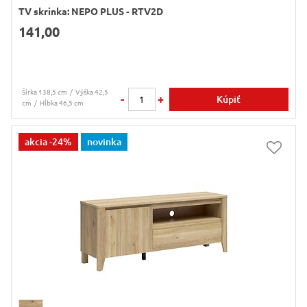
TV skrinka: NEPO PLUS - RTV2D
141,00
Šírka 138,5 cm
Výška 42,5
-
+
Kúpiť
cm
Hĺbka 46,5 cm
akcia
-24%
novinka