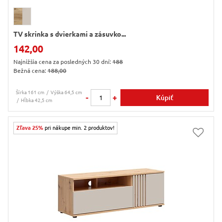
TV skrinka s dvierkami a zásuvko...
142,00
Najnižšia cena za posledných 30 dní:
188
Bežná cena:
188,00
Šírka 161 cm
Výška 64,5 cm
-
+
Kúpiť
Hĺbka 42,5 cm
Zľava 25%
pri nákupe min. 2 produktov!