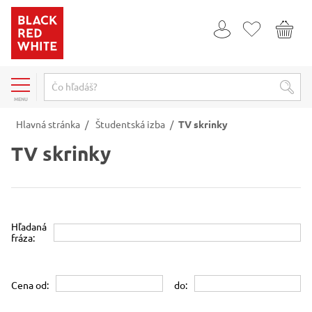
MENU
Hlavná stránka
/
Študentská izba
/
TV skrinky
TV skrinky
Hľadaná
fráza:
Cena od:
do: