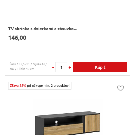
TV skrinka s dvierkami a zásuvko...
146,00
Šírka 135,5 cm
Výška 46,5
-
+
Kúpiť
cm
Hĺbka 40 cm
Zľava 25%
pri nákupe min. 2 produktov!