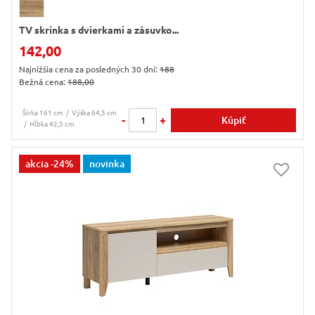
TV skrinka s dvierkami a zásuvko...
142,00
Najnižšia cena za posledných 30 dní:
188
Bežná cena:
188,00
Šírka 161 cm
Výška 64,5 cm
-
+
Kúpiť
Hĺbka 42,5 cm
akcia
-24%
novinka