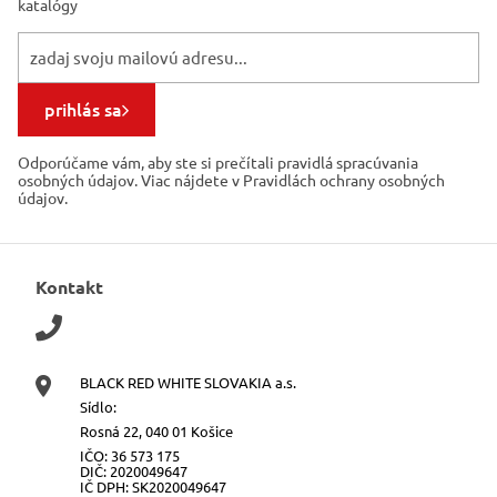
katalógy
prihlás sa
Odporúčame vám, aby ste si prečítali pravidlá spracúvania
osobných údajov. Viac nájdete v Pravidlách ochrany osobných
údajov.
Kontakt
BLACK RED WHITE SLOVAKIA a.s.
Sídlo:
Rosná 22, 040 01 Košice
IČO: 36 573 175
DIČ: 2020049647
IČ DPH: SK2020049647