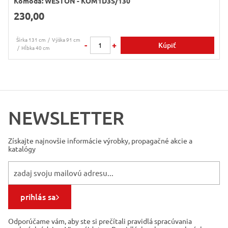
Komoda: WESTON - KOM1D3S/130
230,00
Šírka 131 cm
Výška 91 cm
-
+
Kúpiť
Hĺbka 40 cm
NEWSLETTER
Získajte najnovšie informácie
výrobky, propagačné akcie a
katalógy
prihlás sa
Odporúčame vám, aby ste si prečítali pravidlá spracúvania