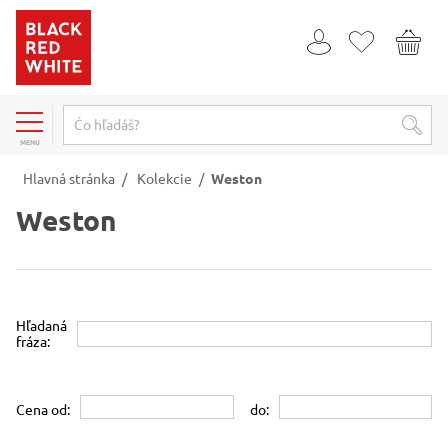
MENU
Hlavná stránka
/
Kolekcie
/
Weston
Weston
Hľadaná
fráza:
Cena od:
do: