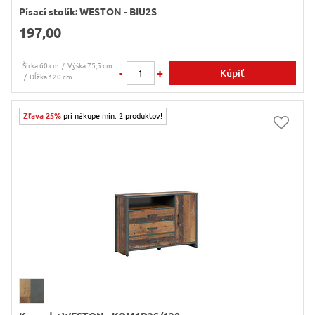
Písací stolík: WESTON - BIU2S
197,00
Šírka 60 cm
Výška 75,5 cm
-
+
Kúpiť
Dĺžka 120 cm
Zľava 25%
pri nákupe min. 2 produktov!