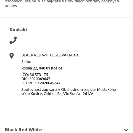
osobných údajov. Viac nájdete v Pravidlách ochrany osobných
údajov.
Kontakt
BLACK RED WHITE SLOVAKIA a.s.
Sídlo:
Rosná 22, 040 01 Košice
IČO: 36 573 175
DIČ: 2020049647
IČ DPH: SK2020049647
Spoločnosť zapísaná v Obchodnom registri Mestského
súdu Košice, Oddiel: Sa, Vložka č.: 1261/V
Black Red White