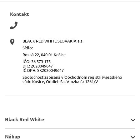
Kontakt
BLACK RED WHITE SLOVAKIA a.s.
Sídlo:
Rosná 22, 040 01 Košice
IČO: 36 573 175
DIČ: 2020049647
IČ DPH: SK2020049647
Spoločnosť zapísaná v Obchodnom registri Mestského
súdu Košice, Oddiel: Sa, Vložka č.: 1261/V
Black Red White
O spoločnosti
Nákup