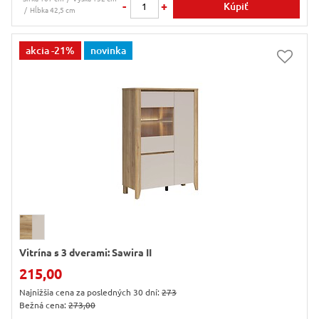
-
+
Kúpiť
Hĺbka 42,5 cm
akcia
-21%
novinka
Vitrína s 3 dverami: Sawira II
215,00
Najnižšia cena za posledných 30 dní:
273
Bežná cena:
273,00