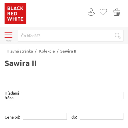
MENU
Hlavná stránka
/
Kolekcie
/
Sawira II
Sawira II
Hľadaná
fráza:
Cena od:
do: