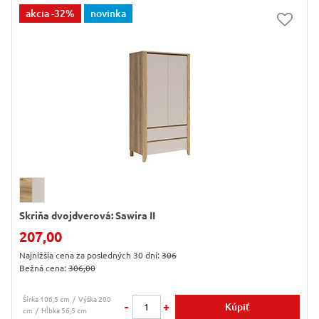
akcia
-32%
novinka
Skriňa dvojdverová: Sawira II
207,00
Najnižšia cena za posledných 30 dní:
306
Bežná cena:
306,00
Šírka 106,5 cm
Výška 200
-
+
Kúpiť
cm
Hĺbka 56,5 cm