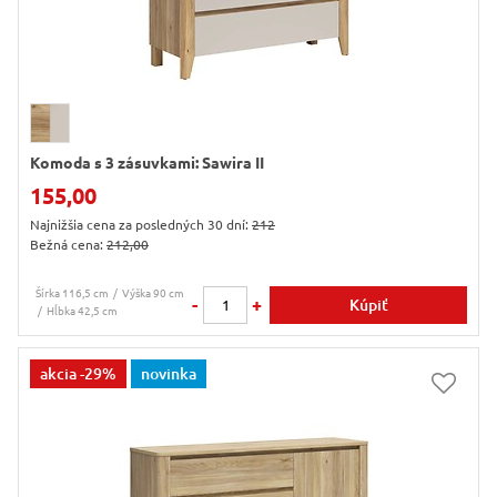
Komoda s 3 zásuvkami: Sawira II
155,00
Najnižšia cena za posledných 30 dní:
212
Bežná cena:
212,00
Šírka 116,5 cm
Výška 90 cm
-
+
Kúpiť
Hĺbka 42,5 cm
akcia
-29%
novinka