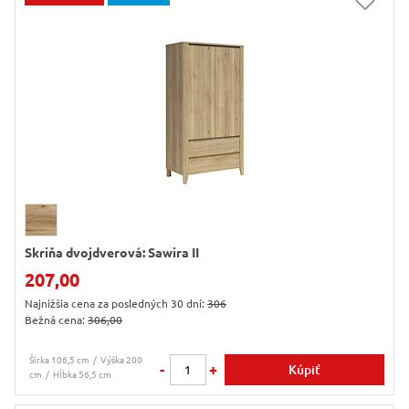
Skriňa dvojdverová: Sawira II
207,00
Najnižšia cena za posledných 30 dní:
306
Bežná cena:
306,00
Šírka 106,5 cm
Výška 200
-
+
Kúpiť
cm
Hĺbka 56,5 cm