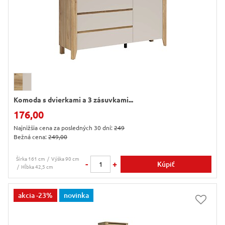
Komoda s dvierkami a 3 zásuvkami...
176,00
Najnižšia cena za posledných 30 dní:
249
Bežná cena:
249,00
Šírka 161 cm
Výška 90 cm
-
+
Kúpiť
Hĺbka 42,5 cm
akcia
-23%
novinka