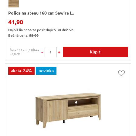
Polica na stenu 160 cm: Sawira I...
41,90
Najnižšia cena za posledných 30 dní:
52
Bežná cena:
52,00
Šírka 161 cm
Hĺbka
-
+
Kúpiť
23,8 cm
akcia
-24%
novinka