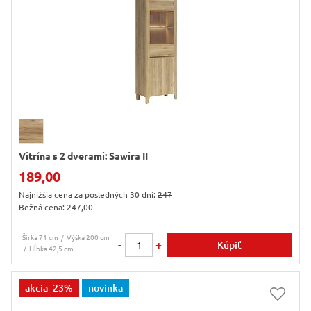
Vitrína s 2 dverami: Sawira II
189,00
Najnižšia cena za posledných 30 dní:
247
Bežná cena:
247,00
Šírka 71 cm
Výška 200 cm
-
+
Kúpiť
Hĺbka 42,5 cm
akcia
-23%
novinka