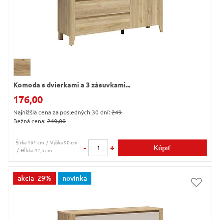
Komoda s dvierkami a 3 zásuvkami...
176,00
Najnižšia cena za posledných 30 dní:
249
Bežná cena:
249,00
Šírka 161 cm
Výška 90 cm
-
+
Kúpiť
Hĺbka 42,5 cm
akcia
-29%
novinka