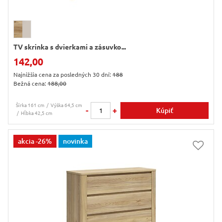
TV skrinka s dvierkami a zásuvko...
142,00
Najnižšia cena za posledných 30 dní:
188
Bežná cena:
188,00
Šírka 161 cm
Výška 64,5 cm
-
+
Kúpiť
Hĺbka 42,5 cm
akcia
-26%
novinka