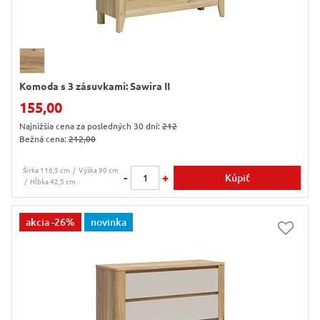
Komoda s 3 zásuvkami: Sawira II
155,00
Najnižšia cena za posledných 30 dní:
212
Bežná cena:
212,00
Šírka 116,5 cm
Výška 90 cm
-
+
Kúpiť
Hĺbka 42,5 cm
akcia
-26%
novinka