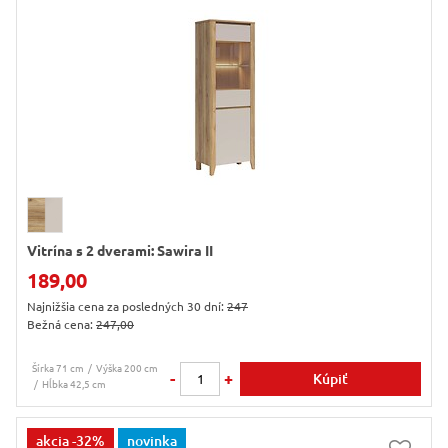
Vitrína s 2 dverami: Sawira II
189,00
Najnižšia cena za posledných 30 dní:
247
Bežná cena:
247,00
Šírka 71 cm
Výška 200 cm
-
+
Kúpiť
Hĺbka 42,5 cm
akcia
-32%
novinka