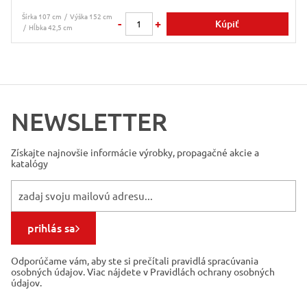
Šírka 107 cm
Výška 152 cm
-
+
Kúpiť
Hĺbka 42,5 cm
NEWSLETTER
Získajte najnovšie informácie
výrobky, propagačné akcie a
katalógy
prihlás sa
Odporúčame vám, aby ste si prečítali pravidlá spracúvania
osobných údajov. Viac nájdete v Pravidlách ochrany osobných
údajov.