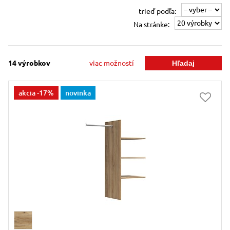
trieď podľa:
Na stránke:
14
výrobkov
viac možností
akcia
-17%
novinka