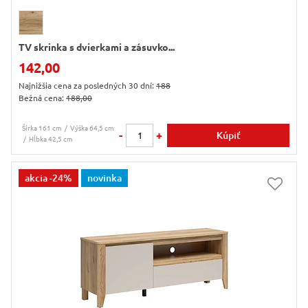
TV skrinka s dvierkami a zásuvko...
142,00
Najnižšia cena za posledných 30 dní:
188
Bežná cena:
188,00
Šírka 161 cm
Výška 64,5 cm
-
+
Kúpiť
Hĺbka 42,5 cm
akcia
-24%
novinka