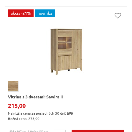
akcia
-21%
novinka
Vitrína s 3 dverami: Sawira II
215,00
Najnižšia cena za posledných 30 dní:
273
Bežná cena:
273,00
Šírka 107 cm
Výška 152 cm