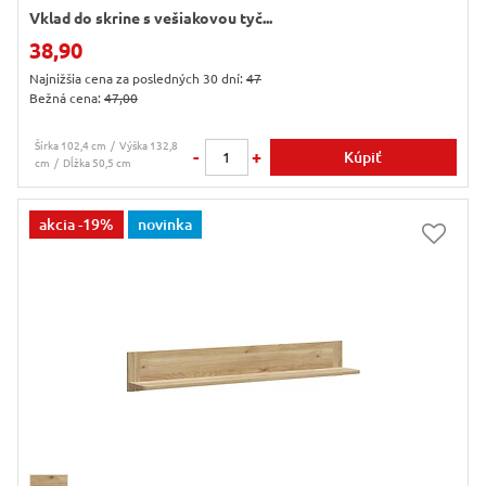
Vklad do skrine s vešiakovou tyč...
38,90
Najnižšia cena za posledných 30 dní:
47
Bežná cena:
47,00
Šírka 102,4 cm
Výška 132,8
-
+
Kúpiť
cm
Dĺžka 50,5 cm
akcia
-19%
novinka