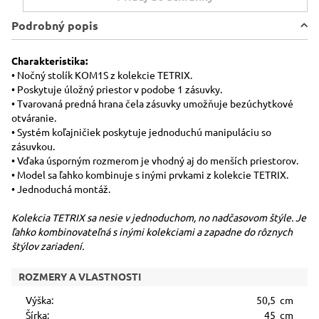
Podrobný popis
Charakteristika:
• Nočný stolík KOM1S z kolekcie TETRIX.
• Poskytuje úložný priestor v podobe 1 zásuvky.
• Tvarovaná predná hrana čela zásuvky umožňuje bezúchytkové
otváranie.
• Systém koľajničiek poskytuje jednoduchú manipuláciu so
zásuvkou.
• Vďaka úsporným rozmerom je vhodný aj do menších priestorov.
• Model sa ľahko kombinuje s inými prvkami z kolekcie TETRIX.
• Jednoduchá montáž.
Kolekcia TETRIX sa nesie v jednoduchom, no nadčasovom štýle. Je
ľahko kombinovateľná s inými kolekciami a zapadne do rôznych
štýlov zariadení.
ROZMERY A VLASTNOSTI
Výška:
50,5 cm
Šírka:
45 cm