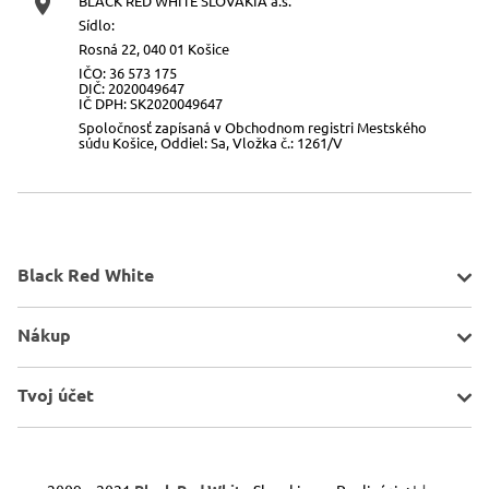
BLACK RED WHITE SLOVAKIA a.s.
Sídlo:
Rosná 22, 040 01 Košice
IČO: 36 573 175
DIČ: 2020049647
IČ DPH: SK2020049647
Spoločnosť zapísaná v Obchodnom registri Mestského
súdu Košice, Oddiel: Sa, Vložka č.: 1261/V
Black Red White
O spoločnosti
Nákup
Kontakt
Mapa stránky
Pravidlá akcií
Tvoj účet
Všeobecné informácie
Doprava a platba
Porovnávač
Obchodné podmienky
Schránka