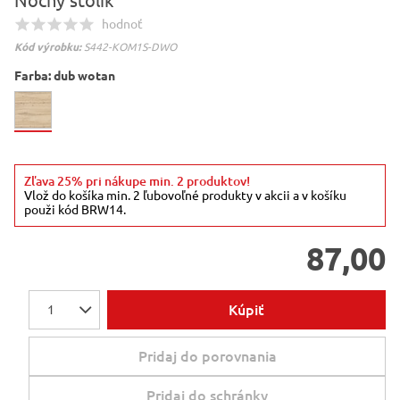
Nočný stolík
hodnoť
Kód výrobku:
S442-KOM1S-DWO
Farba:
dub wotan
Zľava 25% pri nákupe min. 2 produktov!
Vlož do košíka min. 2 ľubovoľné produkty v akcii a v košíku
použi kód BRW14.
87,00
Kúpiť
1
Pridaj do porovnania
Pridaj do schránky