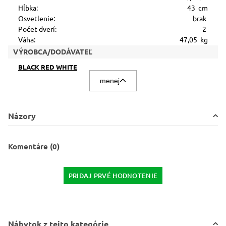
Hĺbka:
43 cm
Osvetlenie:
brak
Počet dverí:
2
Váha:
47,05 kg
VÝROBCA/DODÁVATEĽ
BLACK RED WHITE
menej
Názory
Komentáre (0)
PRIDAJ PRVÉ HODNOTENIE
Nábytok z tejto kategórie