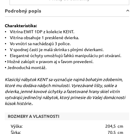
Podrobný popis
Charakteristika:
• Vitrína EWIT 1DP z kolekcie KENT.
• Vitrína obsahuje 1 presklené dvierka.
• Vo vnútri sa nachádzajú 3 police.
• V spodnej časti je malá skrinka s plnými dvierkami.
• Elegantné úchyty umožňujú ľahkú manipuláciu pri otváraní.
• Možné zakúpit v pravom aj v ľavom prevedení.
• Jednoduchá montáž.
Klasický nábytok KENT sa vyznačuje najmä bohatým zdobením,
ktoré mu dodáva nádych minulosti. Vyrezávané lišty, sokle a
dvierka, jemné kovové úchytky a fazetované hrany skiel vitrín
vytvárajú jedinečný nábytok, ktorý prinesie do Vašej domácnosti
kúsok histórie.
.
ROZMERY A VLASTNOSTI
Výška:
204,5 cm
Šírka:
70,5 cm