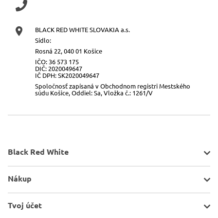
BLACK RED WHITE SLOVAKIA a.s.
Sídlo:
Rosná 22, 040 01 Košice
IČO: 36 573 175
DIČ: 2020049647
IČ DPH: SK2020049647
Spoločnosť zapísaná v Obchodnom registri Mestského
súdu Košice, Oddiel: Sa, Vložka č.: 1261/V
Black Red White
O spoločnosti
Nákup
Kontakt
Mapa stránky
Pravidlá akcií
Tvoj účet
Všeobecné informácie