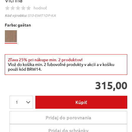
Vitrína
hodnoť
Kód výrobku:
S10-EWIT1DP-KA
Farba:
gaštan
Zľava 25% pri nákupe min. 2 produktov!
Vlož do košíka min. 2 ľubovoľné produkty v akcii a v košíku
použi kód BRW14.
315,00
Kúpiť
1
Pridaj do porovnania
Pridaj do schránky