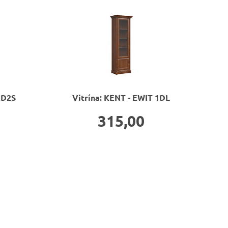
2D2S
Vitrína: KENT - EWIT 1DL
V
315,00