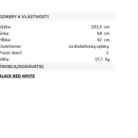
OZMERY A VLASTNOSTI
Výška:
203,5 cm
Šírka:
68 cm
Hĺbka:
42 cm
Osvetlenie:
za dodatkową opłatą
Počet dverí:
2
Váha:
57,1 kg
ÝROBCA/DODÁVATEĽ
BLACK RED WHITE