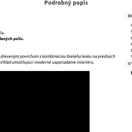
Podrobný popis
R
la.
ených políc.
 dreveným povrchom s kombináciou bieleho lesku na predných
vzhľad umožňujúci moderné usporiadanie interiéru.
V