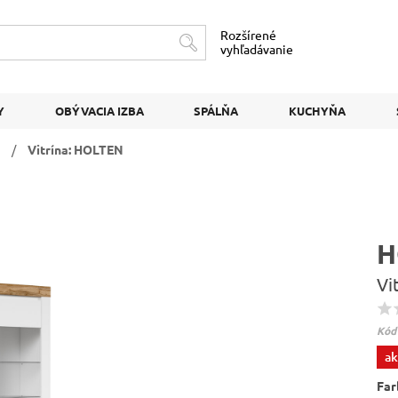
Rozšírené
vyhľadávanie
Y
OBÝVACIA IZBA
SPÁLŇA
KUCHYŇA
/
Vitrína: HOLTEN
H
Vi
Kód
ak
Far