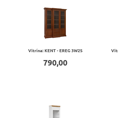
W
Vitrína: KENT - EREG 3W2S
Vit
790,00