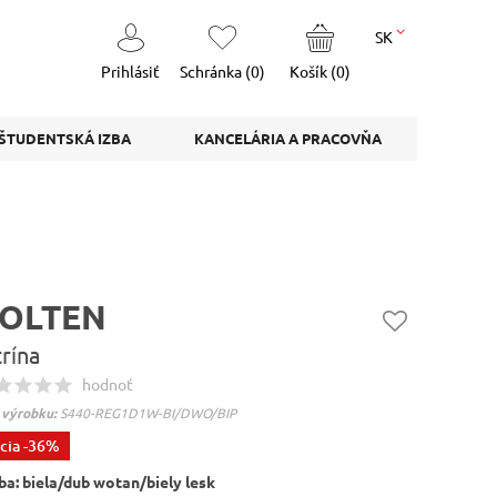
SK
Prihlásiť
Schránka (
0
)
Košík (
0
)
ŠTUDENTSKÁ IZBA
KANCELÁRIA A PRACOVŇA
OLTEN
trína
hodnoť
 výrobku:
S440-REG1D1W-BI/DWO/BIP
cia
-36%
ba:
biela/dub wotan/biely lesk