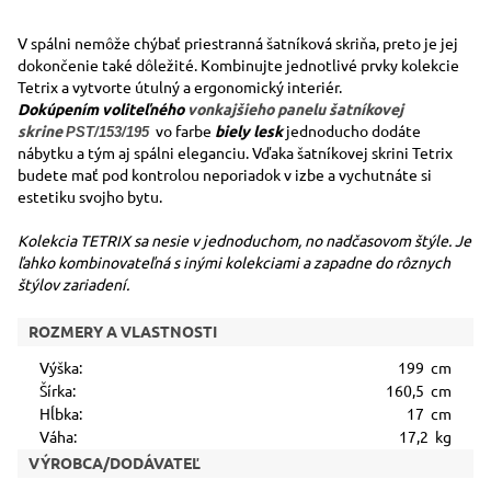
V spálni nemôže chýbať priestranná šatníková skriňa, preto je jej
dokončenie také dôležité. Kombinujte jednotlivé prvky kolekcie
Tetrix a vytvorte útulný a ergonomický interiér.
Dokúpením voliteľného
vonkajšieho panelu šatníkovej
skrine
vo farbe
biely lesk
jednoducho dodáte
PST/153/195
nábytku a tým aj spálni eleganciu. Vďaka šatníkovej skrini Tetrix
budete mať pod kontrolou neporiadok v izbe a vychutnáte si
estetiku svojho bytu.
Kolekcia TETRIX sa nesie v jednoduchom, no nadčasovom štýle. Je
ľahko kombinovateľná s inými kolekciami a zapadne do rôznych
štýlov zariadení.
ROZMERY A VLASTNOSTI
Výška:
199 cm
Šírka:
160,5 cm
Hĺbka:
17 cm
Váha:
17,2 kg
VÝROBCA/DODÁVATEĽ