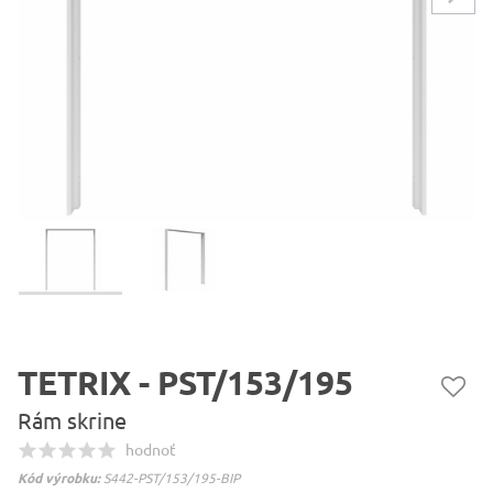
TETRIX - PST/153/195
Rám skrine
hodnoť
Kód výrobku:
S442-PST/153/195-BIP