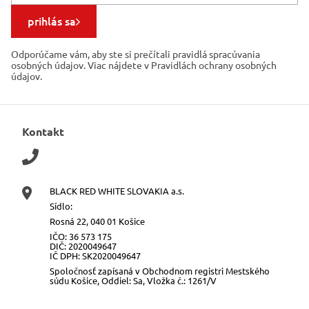
prihlás sa
Odporúčame vám, aby ste si prečítali pravidlá spracúvania
osobných údajov. Viac nájdete v Pravidlách ochrany osobných
údajov.
Kontakt
BLACK RED WHITE SLOVAKIA a.s.
Sídlo:
Rosná 22, 040 01 Košice
IČO: 36 573 175
DIČ: 2020049647
IČ DPH: SK2020049647
Spoločnosť zapísaná v Obchodnom registri Mestského
súdu Košice, Oddiel: Sa, Vložka č.: 1261/V