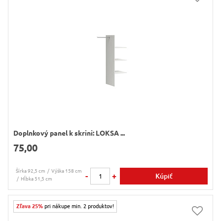
Doplnkový panel k skrini: LOKSA ...
75,00
Šírka 92,5 cm
Výška 158 cm
-
+
Kúpiť
Hĺbka 51,5 cm
Zľava 25%
pri nákupe min. 2 produktov!