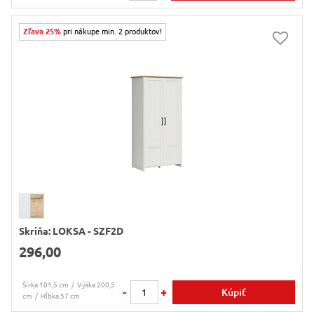
Zľava 25%
pri nákupe min. 2 produktov!
Skriňa: LOKSA - SZF2D
296,00
Šírka 101,5 cm
Výška 200,5
-
+
Kúpiť
cm
Hĺbka 57 cm