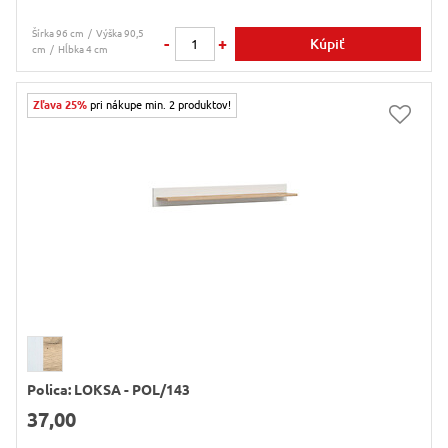
Šírka 96 cm
Výška 90,5
-
+
Kúpiť
cm
Hĺbka 4 cm
Zľava 25%
pri nákupe min. 2 produktov!
Polica: LOKSA - POL/143
37,00