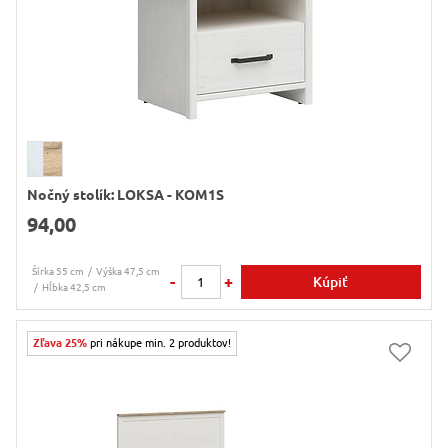
Nočný stolík: LOKSA - KOM1S
94,00
Šírka 55 cm
Výška 47,5 cm
-
+
Kúpiť
Hĺbka 42,5 cm
Zľava 25%
pri nákupe min. 2 produktov!