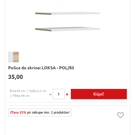
Police do skrine: LOKSA - POL/83
35,00
Šírka 83 cm
Výška 2,2 cm
-
+
Kúpiť
Hĺbka 48 cm
Zľava 25%
pri nákupe min. 2 produktov!