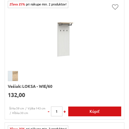
Zľava 25%
pri nákupe min. 2 produktov!
Vešiak: LOKSA - WIE/60
132,00
Šírka 59 cm
Výška 143 cm
-
+
Kúpiť
Hĺbka 30 cm