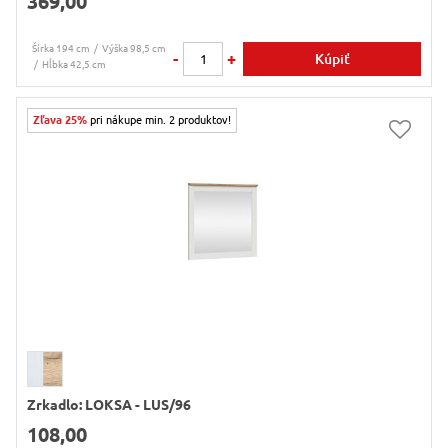
369,00
Šírka 194 cm
Výška 98,5 cm
-
+
Kúpiť
Hĺbka 42,5 cm
Zľava 25%
pri nákupe min. 2 produktov!
Zrkadlo: LOKSA - LUS/96
108,00