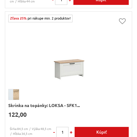
cm
Hĺbka 44 cm
Zľava 25%
pri nákupe min. 2 produktov!
Skrinka na topánky: LOKSA - SFK1...
122,00
Šírka 84,5 cm
Výška 48,5 cm
-
+
Kúpiť
Hĺbka 36,5 cm