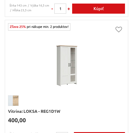
Šírka 143 cm
Výška 16,5 cm
-
+
Kúpiť
Hĺbka 23,5 cm
Zľava 25%
pri nákupe min. 2 produktov!
Vitrína: LOKSA - REG1D1W
400,00