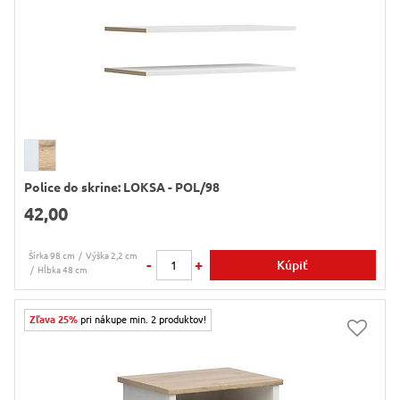
Police do skrine: LOKSA - POL/98
42,00
Šírka 98 cm
Výška 2,2 cm
-
+
Kúpiť
Hĺbka 48 cm
Zľava 25%
pri nákupe min. 2 produktov!