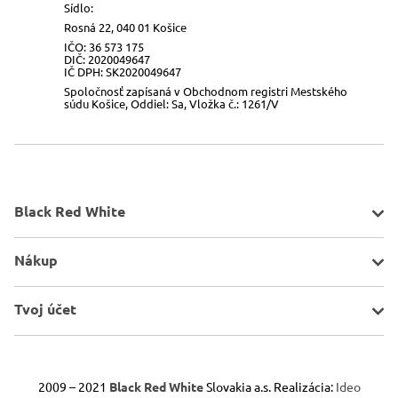
Sídlo:
Rosná 22, 040 01 Košice
IČO: 36 573 175
DIČ: 2020049647
IČ DPH: SK2020049647
Spoločnosť zapísaná v Obchodnom registri Mestského
súdu Košice, Oddiel: Sa, Vložka č.: 1261/V
Black Red White
O spoločnosti
Nákup
Kontakt
Mapa stránky
Pravidlá akcií
Tvoj účet
Všeobecné informácie
Doprava a platba
Porovnávač
Obchodné podmienky
Schránka
2009 – 2021
Black Red White
Slovakia a.s. Realizácia:
Ideo
Odstúpenie od zmluvy
Reklamácie