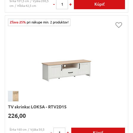
Šírka 101,5 cm
Výška 200,5
-
+
Kúpiť
cm
Hĺbka 42,5 cm
Zľava 25%
pri nákupe min. 2 produktov!
TV skrinka: LOKSA - RTV2D1S
226,00
Šírka 160 cm
Výška 50,5
-
+
Kúpiť