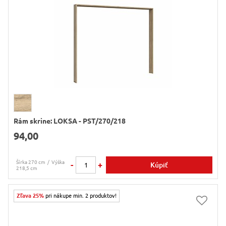
Rám skrine: LOKSA - PST/270/218
94,00
Šírka 270 cm
Výška
-
+
Kúpiť
218,5 cm
Zľava 25%
pri nákupe min. 2 produktov!