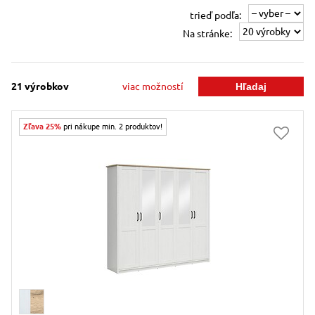
trieď podľa:
Na stránke:
21
výrobkov
viac možností
Zľava 25%
pri nákupe min. 2 produktov!