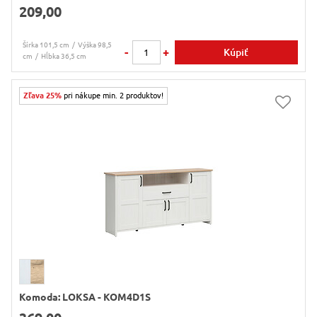
209,00
Šírka 101,5 cm
Výška 98,5
-
+
Kúpiť
cm
Hĺbka 36,5 cm
Zľava 25%
pri nákupe min. 2 produktov!
Komoda: LOKSA - KOM4D1S