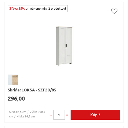
Zľava 25%
pri nákupe min. 2 produktov!
Skriňa: LOKSA - SZF2D/85
296,00
Šírka 84,5 cm
Výška 200,5
-
+
Kúpiť
cm
Hĺbka 36,5 cm