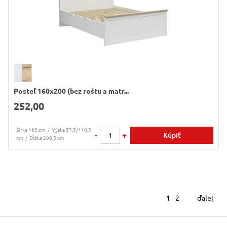
Posteľ 160x200 (bez roštu a matr...
252,00
Šírka 165 cm
Výška 57,5/110,5
-
+
Kúpiť
cm
Dĺžka 208,5 cm
1
2
ďalej