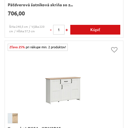
Päťdverová šatníková skriňa so z...
706,00
Šírka 240,5 cm
Výška 220
-
+
Kúpiť
cm
Hĺbka 57,5 cm
Zľava 25%
pri nákupe min. 2 produktov!