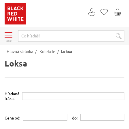
MENU
Hlavná stránka
/
Kolekcie
/
Loksa
Loksa
Hľadaná
fráza:
Cena od:
do: