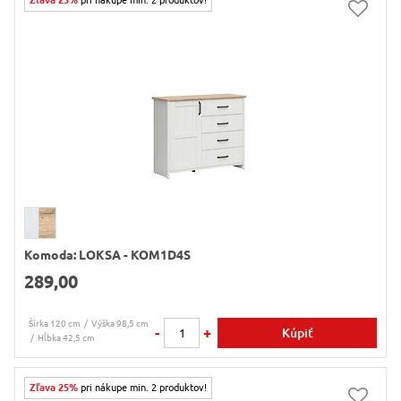
Zľava 25%
pri nákupe min. 2 produktov!
Komoda: LOKSA - KOM1D4S
289,00
Šírka 120 cm
Výška 98,5 cm
-
+
Kúpiť
Hĺbka 42,5 cm
Zľava 25%
pri nákupe min. 2 produktov!