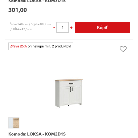
Komoda: LOKSA - KOM3D1S
301,00
Šírka 148 cm
Výška 98,5 cm
-
+
Kúpiť
Hĺbka 42,5 cm
Zľava 25%
pri nákupe min. 2 produktov!
Komoda: LOKSA - KOM2D1S