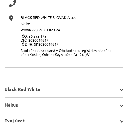
BLACK RED WHITE SLOVAKIA a.s.
Sídlo:
Rosná 22, 040 01 Košice
IČO: 36 573 175
DIČ: 2020049647
IČ DPH: SK2020049647
Spoločnosť zapísaná v Obchodnom registri Mestského
súdu Košice, Oddiel: Sa, Vložka č.: 1261/V
Black Red White
O spoločnosti
Nákup
Kontakt
Mapa stránky
Pravidlá akcií
Tvoj účet
Všeobecné informácie