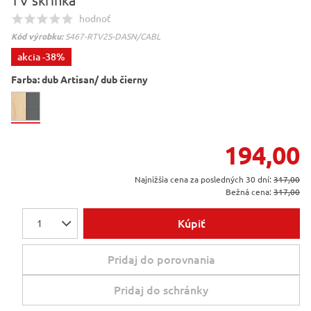
TV skrinka
hodnoť
Kód výrobku:
S467-RTV2S-DASN/CABL
akcia
-38%
Farba:
dub Artisan/ dub čierny
194,00
Najnižšia cena za posledných 30 dní:
317,00
Bežná cena:
317,00
Kúpiť
1
Pridaj do porovnania
Pridaj do schránky