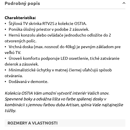
Podrobný popis
Charakteristika:
• Štýlová TV skrinka RTV2S z kolekcie OSTIA.
• Ponúka úložný priestor v podobe 2 zásuviek.
• Hernú konzolu alebo ovládače jednoducho odložíte do 2
otvorených políc.
• Vrchná doska (max. nosnosť do 40kg) je pevným základom pre
veľkú TV.
• Úroveň komfortu podporuje LED osvetlenie, tiché zatváranie
dvierok a zásuviek.
• Minimalistické úchytky v matnej čiernej uľahčujú spôsob
otvárania.
• Dodávaná v demonte.
Kolekcia OSTIA Vám umožní vytvoriť interiér Vašich snov.
Spevnené boky a odvážna lišta vo farbe spálenej dosky v
kombinácii s jemnou farbou duba Artisan, splnia Vaše najtajnejšie
túžby.
ROZMERY A VLASTNOSTI