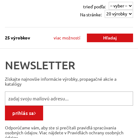
trieď podľa:
Na stránke:
25
výrobkov
viac možností
NEWSLETTER
Získajte najnovšie informácie
výrobky, propagačné akcie a
katalógy
prihlás sa
Odporúčame vám, aby ste si prečítali pravidlá spracúvania
osobných údajov. Viac nájdete v Pravidlách ochrany osobných
údajov.