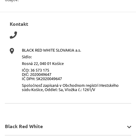
Kontakt
BLACK RED WHITE SLOVAKIA a.s.
Sídlo:
Rosná 22, 040 01 Košice
IČO: 36 573 175
DIČ: 2020049647
IČ DPH: SK2020049647
Spoločnosť zapísaná v Obchodnom registri Mestského
súdu Košice, Oddiel: Sa, Vložka č.: 1261/V
Black Red White