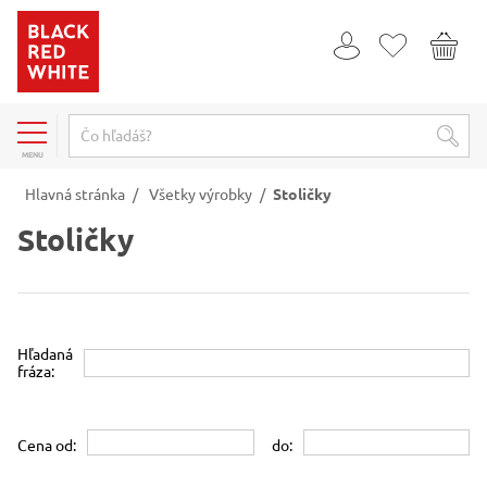
MENU
Hlavná stránka
/
Všetky výrobky
/
Stoličky
Stoličky
Hľadaná
fráza:
Cena od:
do: