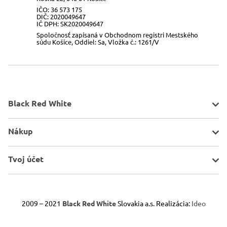
IČO: 36 573 175
DIČ: 2020049647
IČ DPH: SK2020049647
Spoločnosť zapísaná v Obchodnom registri Mestského
súdu Košice, Oddiel: Sa, Vložka č.: 1261/V
Black Red White
O spoločnosti
Nákup
Kontakt
Mapa stránky
Pravidlá akcií
Tvoj účet
Všeobecné informácie
Doprava a platba
Porovnávač
Obchodné podmienky
Schránka
2009 – 2021
Black Red White
Slovakia a.s. Realizácia:
Ideo
Odstúpenie od zmluvy
Reklamácie
Pravidlá používania cookies
Vaše objednávky