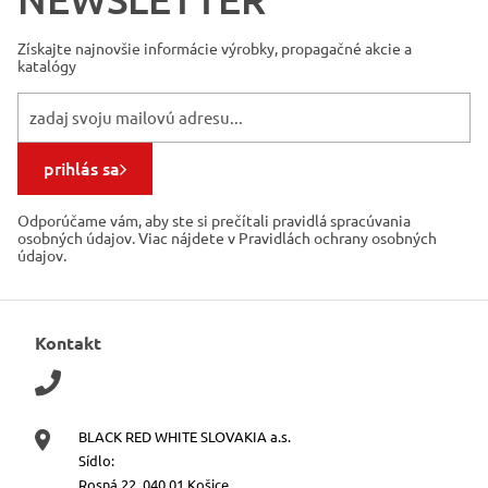
Získajte najnovšie informácie
výrobky, propagačné akcie a
katalógy
prihlás sa
Odporúčame vám, aby ste si prečítali pravidlá spracúvania
osobných údajov. Viac nájdete v Pravidlách ochrany osobných
údajov.
Kontakt
BLACK RED WHITE SLOVAKIA a.s.
Sídlo:
Rosná 22, 040 01 Košice