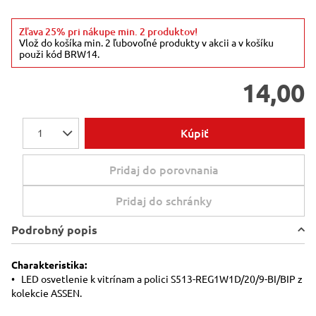
Zľava 25% pri nákupe min. 2 produktov!
Vlož do košíka min. 2 ľubovoľné produkty v akcii a v košíku
použi kód BRW14.
14,00
Kúpiť
1
Pridaj do porovnania
Pridaj do schránky
Podrobný popis
Charakteristika:
• LED osvetlenie k vitrínam a polici S513-REG1W1D/20/9-BI/BIP z
kolekcie ASSEN.