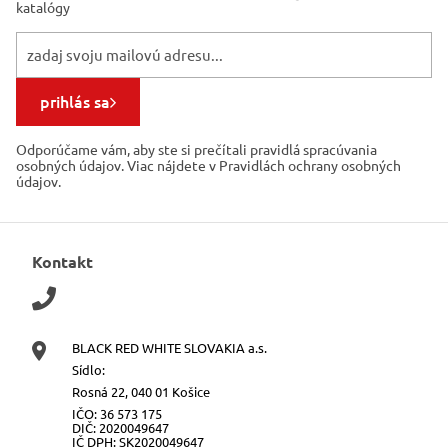
katalógy
prihlás sa
Odporúčame vám, aby ste si prečítali pravidlá spracúvania
osobných údajov. Viac nájdete v Pravidlách ochrany osobných
údajov.
Kontakt
BLACK RED WHITE SLOVAKIA a.s.
Sídlo:
Rosná 22, 040 01 Košice
IČO: 36 573 175
DIČ: 2020049647
IČ DPH: SK2020049647