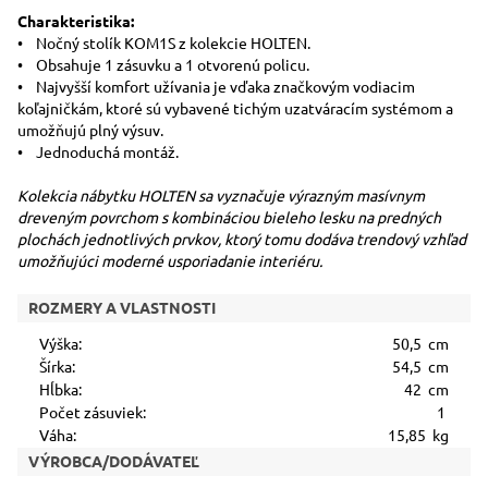
Charakteristika:
• Nočný stolík KOM1S z kolekcie HOLTEN.
• Obsahuje 1 zásuvku a 1 otvorenú policu.
• Najvyšší komfort užívania je vďaka značkovým vodiacim
koľajničkám, ktoré sú vybavené tichým uzatváracím systémom a
umožňujú plný výsuv.
• Jednoduchá montáž.
Kolekcia nábytku HOLTEN sa vyznačuje výrazným masívnym
dreveným povrchom s kombináciou bieleho lesku na predných
plochách jednotlivých prvkov, ktorý tomu dodáva trendový vzhľad
umožňujúci moderné usporiadanie interiéru.
ROZMERY A VLASTNOSTI
Výška:
50,5 cm
Šírka:
54,5 cm
Hĺbka:
42 cm
Počet zásuviek:
1
Váha:
15,85 kg
VÝROBCA/DODÁVATEĽ