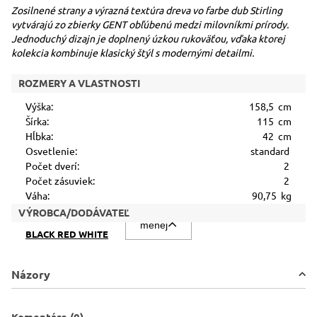
Zosilnené strany a výrazná textúra dreva vo farbe dub Stirling
vytvárajú zo zbierky GENT obľúbenú medzi milovníkmi prírody.
Jednoduchý dizajn je doplnený úzkou rukoväťou, vďaka ktorej
kolekcia kombinuje klasický štýl s modernými detailmi.
ROZMERY A VLASTNOSTI
Výška:
158,5 cm
Šírka:
115 cm
Hĺbka:
42 cm
Osvetlenie:
standard
Počet dverí:
2
Počet zásuviek:
2
Váha:
90,75 kg
VÝROBCA/DODÁVATEĽ
menej
BLACK RED WHITE
Názory