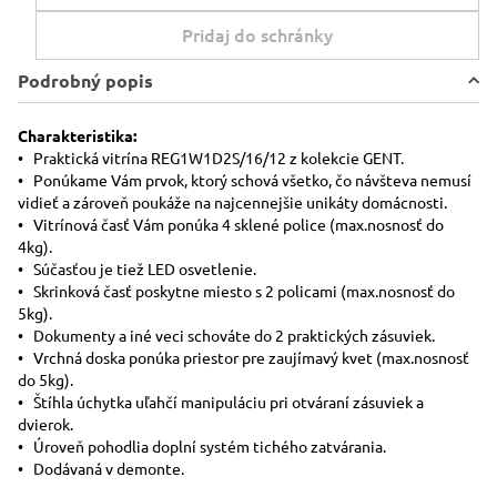
Pridaj do schránky
Podrobný popis
Charakteristika:
• Praktická vitrína REG1W1D2S/16/12 z kolekcie GENT.
• Ponúkame Vám prvok, ktorý schová všetko, čo návšteva nemusí
vidieť a zároveň poukáže na najcennejšie unikáty domácnosti.
• Vitrínová časť Vám ponúka 4 sklené police (max.nosnosť do
4kg).
• Súčasťou je tiež LED osvetlenie.
• Skrinková časť poskytne miesto s 2 policami (max.nosnosť do
5kg).
• Dokumenty a iné veci schováte do 2 praktických zásuviek.
• Vrchná doska ponúka priestor pre zaujímavý kvet (max.nosnosť
do 5kg).
• Štíhla úchytka uľahčí manipuláciu pri otváraní zásuviek a
dvierok.
• Úroveň pohodlia doplní systém tichého zatvárania.
• Dodávaná v demonte.