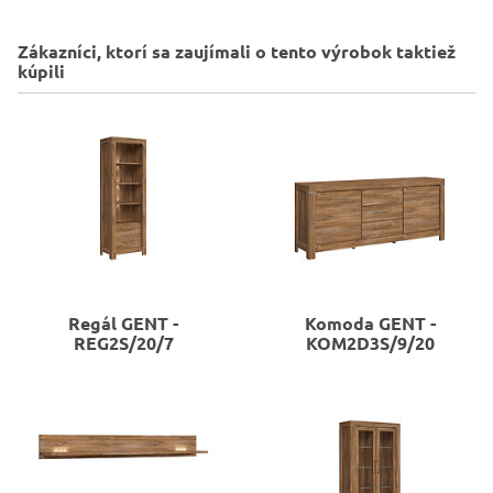
Zákazníci, ktorí sa zaujímali o tento výrobok taktiež
kúpili
Regál
GENT -
Komoda
GENT -
REG2S/20/7
KOM2D3S/9/20