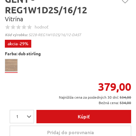
REG1W1D2S/16/12
Vitrína
hodnoť
Kód výrobku:
S228-REG1W1D2S/16/12-DAST
akcia
-29%
Farba:
dub stirling
379,00
Najnižšia cena za posledných 30 dní:
534,00
Bežná cena:
534,00
Kúpiť
1
Pridaj do porovnania