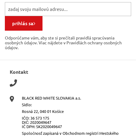
prihlás sa
Odporúčame vám, aby ste si prečítali pravidlá spracúvania
osobných údajov. Viac nájdete v Pravidlách ochrany osobných
údajov.
Kontakt
BLACK RED WHITE SLOVAKIA a.s.
Sídlo:
Rosná 22, 040 01 Košice
IČO: 36 573 175
DIČ: 2020049647
IČ DPH: SK2020049647
Spoločnosť zapísaná v Obchodnom registri Mestského