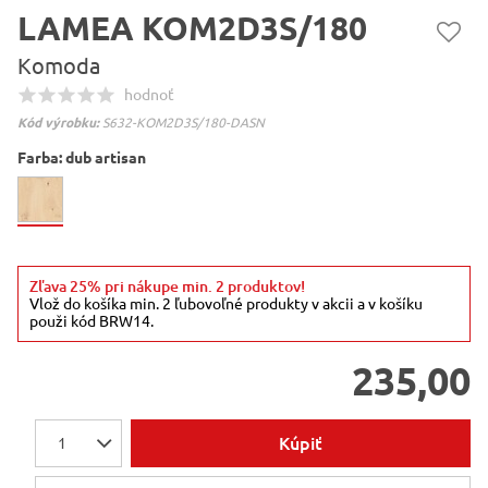
LAMEA KOM2D3S/180
Komoda
hodnoť
Kód výrobku:
S632-KOM2D3S/180-DASN
Farba:
dub artisan
Zľava 25% pri nákupe min. 2 produktov!
Vlož do košíka min. 2 ľubovoľné produkty v akcii a v košíku
použi kód BRW14.
235,00
Kúpiť
1