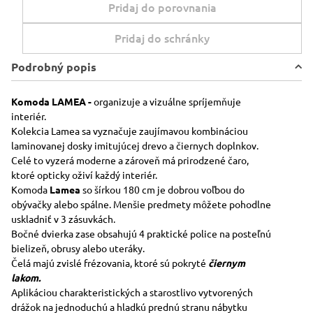
Pridaj do porovnania
Pridaj do schránky
Podrobný popis
Komoda LAMEA -
organizuje a vizuálne spríjemňuje
interiér.
Kolekcia Lamea sa vyznačuje zaujímavou kombináciou
laminovanej dosky imitujúcej drevo a čiernych doplnkov.
Celé to vyzerá moderne a zároveň má prirodzené čaro,
ktoré opticky oživí každý interiér.
Komoda
Lamea
so šírkou 180 cm je dobrou voľbou do
obývačky alebo spálne. Menšie predmety môžete pohodlne
uskladniť v 3 zásuvkách.
Bočné dvierka zase obsahujú 4 praktické police na posteľnú
bielizeň, obrusy alebo uteráky.
Čelá majú zvislé frézovania, ktoré sú pokryté
čiernym
lakom.
Aplikáciou charakteristických a starostlivo vytvorených
drážok na jednoduchú a hladkú prednú stranu nábytku