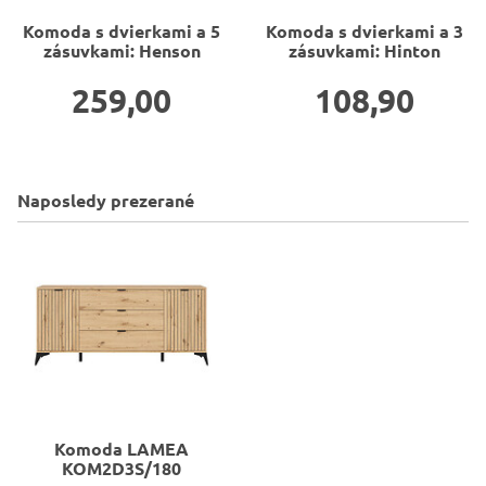
Komoda s dvierkami a 5
Komoda s dvierkami a 3
zásuvkami: Henson
zásuvkami: Hinton
259,00
108,90
Naposledy prezerané
Komoda
LAMEA
KOM2D3S/180