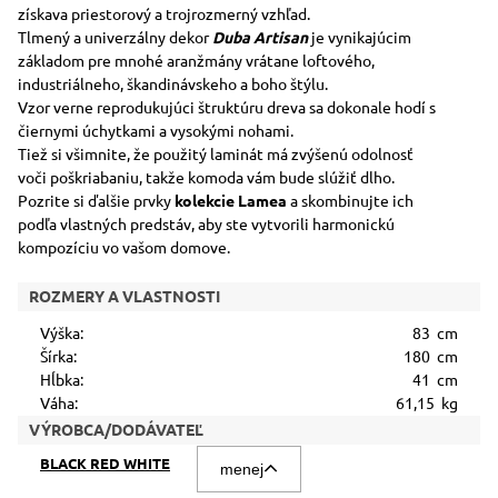
získava priestorový a trojrozmerný vzhľad.
Tlmený a univerzálny dekor
Duba Artisan
je vynikajúcim
základom pre mnohé aranžmány vrátane loftového,
industriálneho, škandinávskeho a boho štýlu.
Vzor verne reprodukujúci štruktúru dreva sa dokonale hodí s
čiernymi úchytkami a vysokými nohami.
Tiež si všimnite, že použitý laminát má zvýšenú odolnosť
voči poškriabaniu, takže komoda vám bude slúžiť dlho.
Pozrite si ďalšie prvky
kolekcie Lamea
a skombinujte ich
podľa vlastných predstáv, aby ste vytvorili harmonickú
kompozíciu vo vašom domove.
ROZMERY A VLASTNOSTI
Výška:
83 cm
Šírka:
180 cm
Hĺbka:
41 cm
Váha:
61,15 kg
VÝROBCA/DODÁVATEĽ
BLACK RED WHITE
menej