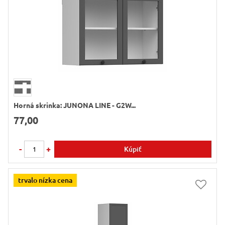
Horná skrinka: JUNONA LINE - G2W...
77,00
-
+
Kúpiť
trvalo nízka cena