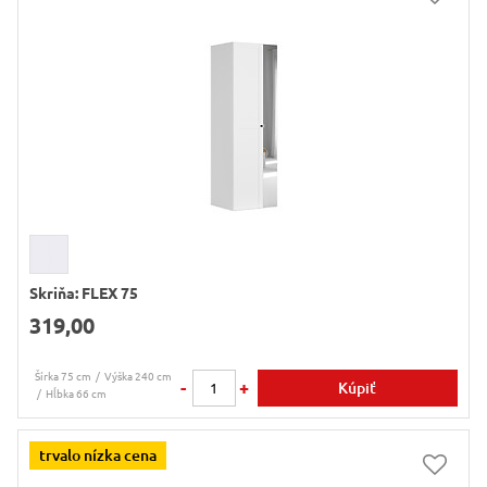
Skriňa: FLEX 75
319,00
Šírka 75 cm
Výška 240 cm
-
+
Kúpiť
Hĺbka 66 cm
trvalo nízka cena