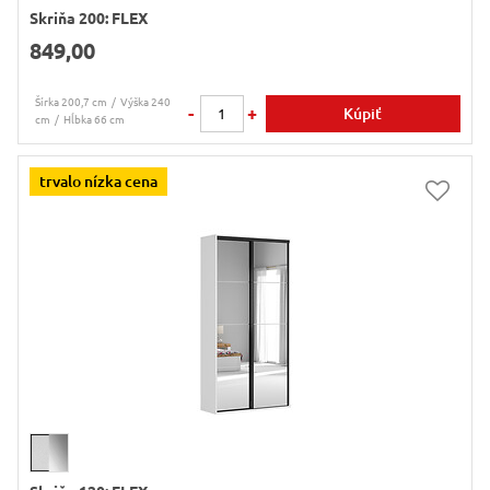
Skriňa 200: FLEX
849,00
Šírka 200,7 cm
Výška 240
-
+
Kúpiť
cm
Hĺbka 66 cm
trvalo nízka cena