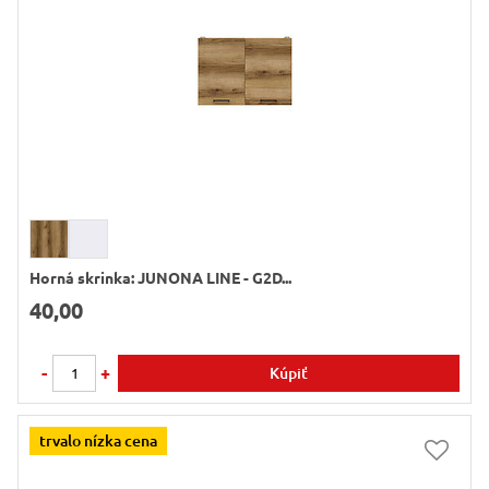
Horná skrinka: JUNONA LINE - G2D...
40,00
-
+
Kúpiť
trvalo nízka cena