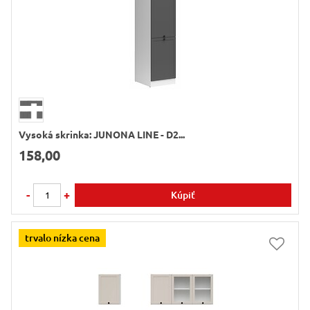
Vysoká skrinka: JUNONA LINE - D2...
158,00
-
+
Kúpiť
trvalo nízka cena