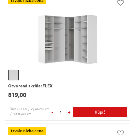
trvalo nízka cena
Otvorená skriňa: FLEX
819,00
Šírka 223 cm
Výška 240 cm
-
+
Kúpiť
Hĺbka 203 cm
trvalo nízka cena