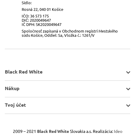
Sídlo:
Rosná 22, 040 01 Košice
IČO: 36 573 175
DIČ: 2020049647
IČ DPH: SK2020049647
Spoločnosť zapísaná v Obchodnom registri Mestského
súdu Košice, Oddiel: Sa, Vložka č.: 1261/V
Black Red White
O spoločnosti
Nákup
Kontakt
Mapa stránky
Pravidlá akcií
Tvoj účet
Všeobecné informácie
Doprava a platba
Porovnávač
Obchodné podmienky
Schránka
2009 – 2021
Black Red White
Slovakia a.s. Realizácia:
Ideo
Odstúpenie od zmluvy
Reklamácie