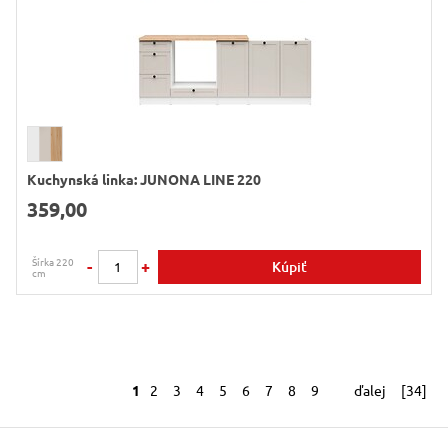
Kuchynská linka: JUNONA LINE 220
359,00
Šírka 220
-
+
Kúpiť
cm
1
2
3
4
5
6
7
8
9
ďalej
[34]