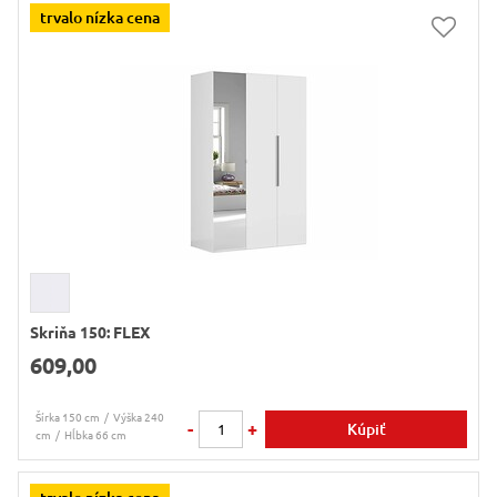
trvalo nízka cena
Skriňa 150: FLEX
609,00
Šírka 150 cm
Výška 240
-
+
Kúpiť
cm
Hĺbka 66 cm