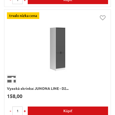
trvalo nízka cena
Vysoká skrinka: JUNONA LINE - D2...
158,00
-
+
Kúpiť