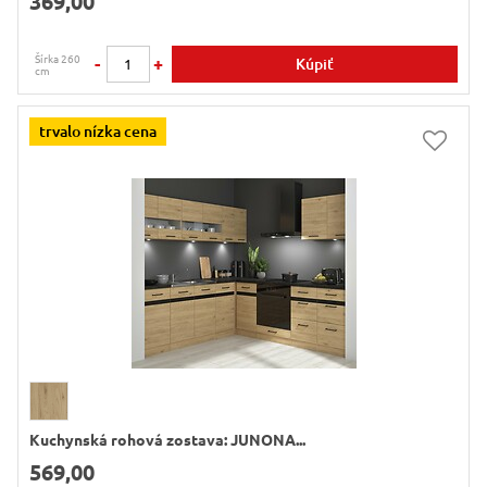
369,00
Šírka 260
-
+
Kúpiť
cm
trvalo nízka cena
Kuchynská rohová zostava: JUNONA...
569,00