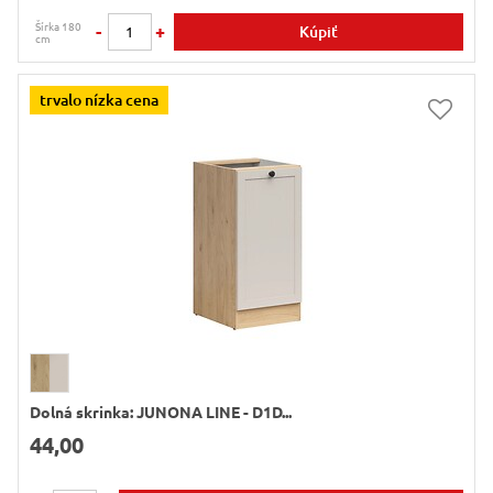
Šírka 180
-
+
Kúpiť
cm
trvalo nízka cena
Dolná skrinka: JUNONA LINE - D1D...
44,00