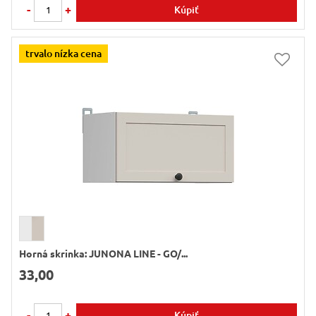
-
+
Kúpiť
trvalo nízka cena
Horná skrinka: JUNONA LINE - GO/...
33,00
-
+
Kúpiť