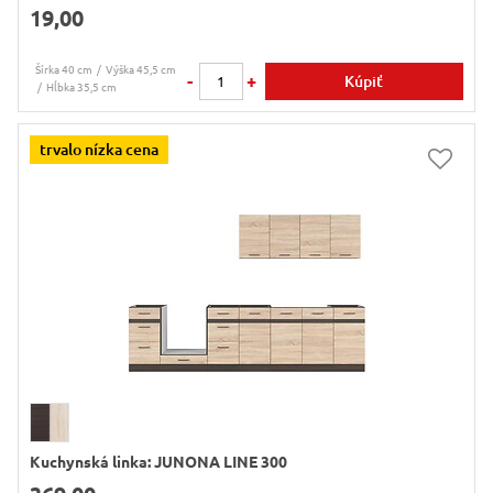
19,00
Šírka 40 cm
Výška 45,5 cm
-
+
Kúpiť
Hĺbka 35,5 cm
trvalo nízka cena
Kuchynská linka: JUNONA LINE 300