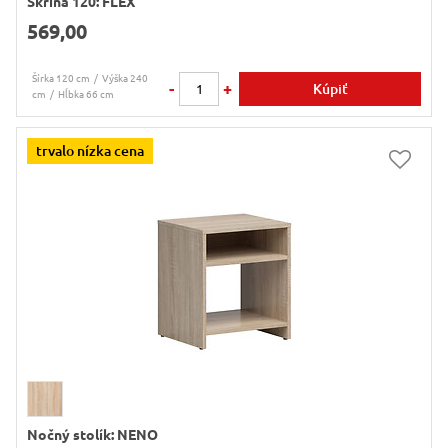
Skriňa 120: FLEX
569,00
Šírka 120 cm
Výška 240
-
+
Kúpiť
cm
Hĺbka 66 cm
trvalo nízka cena
Nočný stolík: NENO