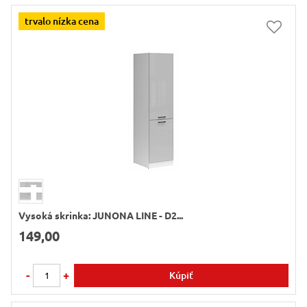
trvalo nízka cena
Vysoká skrinka: JUNONA LINE - D2...
149,00
-
+
Kúpiť