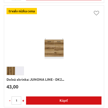
trvalo nízka cena
Dolná skrinka: JUNONA LINE - DK2...
43,00
-
+
Kúpiť