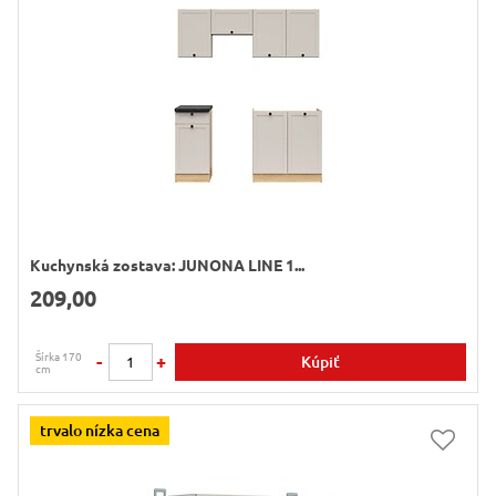
Kuchynská zostava: JUNONA LINE 1...
209,00
Šírka 170
-
+
Kúpiť
cm
trvalo nízka cena