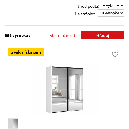
trieď podľa:
Na stránke:
668
výrobkov
viac možností
trvalo nízka cena