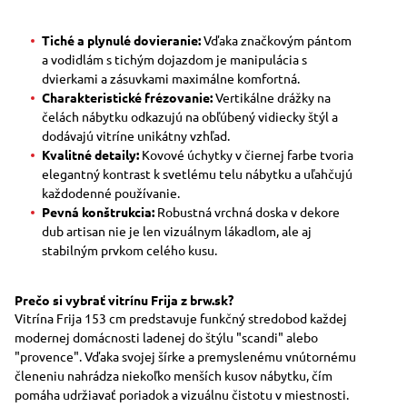
Tiché a plynulé dovieranie:
Vďaka značkovým pántom
a vodidlám s tichým dojazdom je manipulácia s
dvierkami a zásuvkami maximálne komfortná.
Charakteristické frézovanie:
Vertikálne drážky na
čelách nábytku odkazujú na obľúbený vidiecky štýl a
dodávajú vitríne unikátny vzhľad.
Kvalitné detaily:
Kovové úchytky v čiernej farbe tvoria
elegantný kontrast k svetlému telu nábytku a uľahčujú
každodenné používanie.
Pevná konštrukcia:
Robustná vrchná doska v dekore
dub artisan nie je len vizuálnym lákadlom, ale aj
stabilným prvkom celého kusu.
Prečo si vybrať vitrínu Frija z brw.sk?
Vitrína Frija 153 cm predstavuje funkčný stredobod každej
modernej domácnosti ladenej do štýlu "scandi" alebo
"provence". Vďaka svojej šírke a premyslenému vnútornému
členeniu nahrádza niekoľko menších kusov nábytku, čím
pomáha udržiavať poriadok a vizuálnu čistotu v miestnosti.