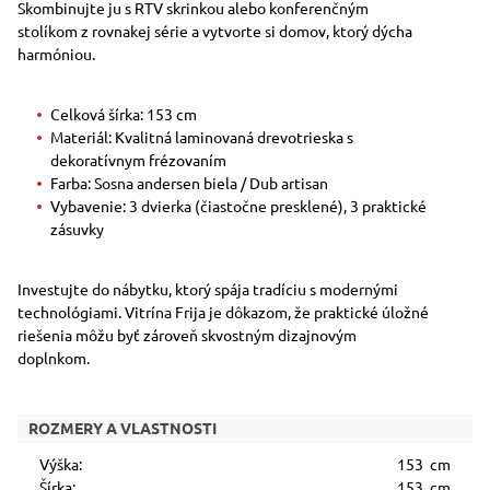
Skombinujte ju s RTV skrinkou alebo konferenčným
stolíkom z rovnakej série a vytvorte si domov, ktorý dýcha
harmóniou.
Celková šírka: 153 cm
Materiál: Kvalitná laminovaná drevotrieska s
dekoratívnym frézovaním
Farba: Sosna andersen biela / Dub artisan
Vybavenie: 3 dvierka (čiastočne presklené), 3 praktické
zásuvky
Investujte do nábytku, ktorý spája tradíciu s modernými
technológiami. Vitrína Frija je dôkazom, že praktické úložné
riešenia môžu byť zároveň skvostným dizajnovým
doplnkom.
ROZMERY A VLASTNOSTI
Výška:
153 cm
Šírka:
153 cm