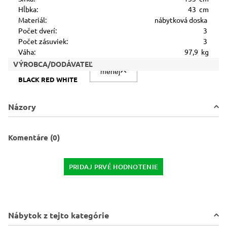
Hĺbka:
43 cm
Materiál:
nábytková doska
Počet dverí:
3
Počet zásuviek:
3
Váha:
97,9 kg
VÝROBCA/DODÁVATEĽ
menej
BLACK RED WHITE
Názory
Komentáre (0)
PRIDAJ PRVÉ HODNOTENIE
Nábytok z tejto kategórie