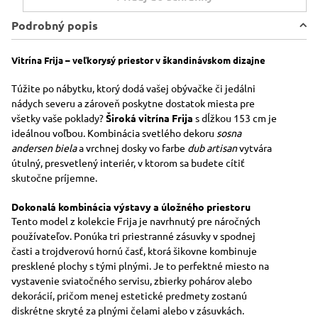
Podrobný popis
Vitrína Frija – veľkorysý priestor v škandinávskom dizajne
Túžite po nábytku, ktorý dodá vašej obývačke či jedálni
nádych severu a zároveň poskytne dostatok miesta pre
všetky vaše poklady?
Široká vitrína Frija
s dĺžkou 153 cm je
ideálnou voľbou. Kombinácia svetlého dekoru
sosna
andersen biela
a vrchnej dosky vo farbe
dub artisan
vytvára
útulný, presvetlený interiér, v ktorom sa budete cítiť
skutočne príjemne.
Dokonalá kombinácia výstavy a úložného priestoru
Tento model z kolekcie Frija je navrhnutý pre náročných
používateľov. Ponúka tri priestranné zásuvky v spodnej
časti a trojdverovú hornú časť, ktorá šikovne kombinuje
presklené plochy s tými plnými. Je to perfektné miesto na
vystavenie sviatočného servisu, zbierky pohárov alebo
dekorácií, pričom menej estetické predmety zostanú
diskrétne skryté za plnými čelami alebo v zásuvkách.