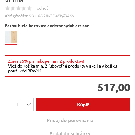
Vitrína
hodnoť
Kód výrobku:
S611-REG3W3S-APW/DASN
Farba:
biela borovica andersen/dub artisan
Zľava 25% pri nákupe min. 2 produktov!
Vlož do košíka min. 2 ľubovoľné produkty v akcii a v košíku
použi kód BRW14.
517,00
Kúpiť
1
Pridaj do porovnania
Pridaj do schránky