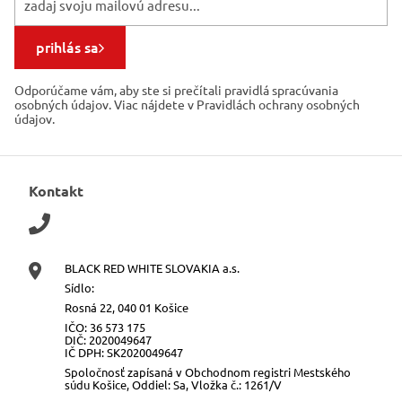
prihlás sa
Odporúčame vám, aby ste si prečítali pravidlá spracúvania
osobných údajov. Viac nájdete v Pravidlách ochrany osobných
údajov.
Kontakt
BLACK RED WHITE SLOVAKIA a.s.
Sídlo:
Rosná 22, 040 01 Košice
IČO: 36 573 175
DIČ: 2020049647
IČ DPH: SK2020049647
Spoločnosť zapísaná v Obchodnom registri Mestského
súdu Košice, Oddiel: Sa, Vložka č.: 1261/V